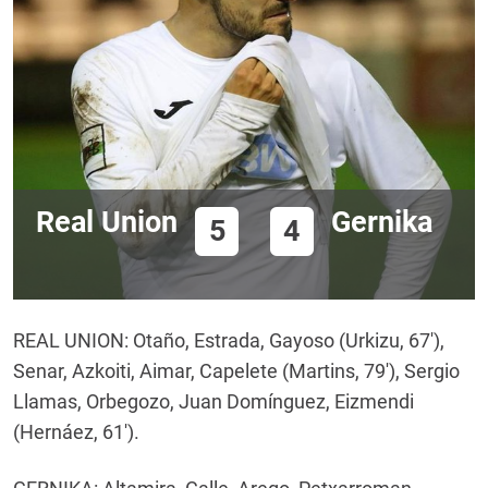
Real Union
Gernika
5
4
REAL UNION: Otaño, Estrada, Gayoso (Urkizu, 67'),
Senar, Azkoiti, Aimar, Capelete (Martins, 79'), Sergio
Llamas, Orbegozo, Juan Domínguez, Eizmendi
(Hernáez, 61').