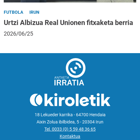
FUTBOLA
IRUN
Urtzi Albizua Real Unionen fitxaketa berria
2026/06/25
18 Lekueder karrika - 64700 Hendaia
Aixin Zolua ibilbidea, 5 - 20304 Irun
Tel. 0033 (0) 5 59 48 36 65
Kontaktua