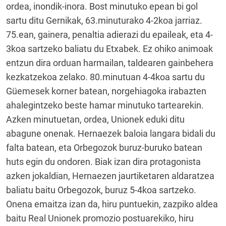
ordea, inondik-inora. Bost minutuko epean bi gol
sartu ditu Gernikak, 63.minuturako 4-2koa jarriaz.
75.ean, gainera, penaltia adierazi du epaileak, eta 4-
3koa sartzeko baliatu du Etxabek. Ez ohiko animoak
entzun dira orduan harmailan, taldearen gainbehera
kezkatzekoa zelako. 80.minutuan 4-4koa sartu du
Güemesek korner batean, norgehiagoka irabazten
ahalegintzeko beste hamar minutuko tartearekin.
Azken minutuetan, ordea, Unionek eduki ditu
abagune onenak. Hernaezek baloia langara bidali du
falta batean, eta Orbegozok buruz-buruko batean
huts egin du ondoren. Biak izan dira protagonista
azken jokaldian, Hernaezen jaurtiketaren aldaratzea
baliatu baitu Orbegozok, buruz 5-4koa sartzeko.
Onena emaitza izan da, hiru puntuekin, zazpiko aldea
baitu Real Unionek promozio postuarekiko, hiru