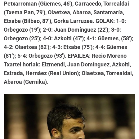
Petxarroman (Güemes, 46'), Carracedo, Torrealdai
(Txema Pan, 79'), Olaetxea, Abaroa, Santamaría,
Etxabe (Bilbao, 87'), Gorka Larruzea. GOLAK: 1-0:
Orbegozo (19'); 2-0: Juan Domínguez (22'); 3-0:
Orbegozo (25'); 4-0: Azkoiti (47'); 4-1: Güemes, (58');
4-2: Olaetxea (62'); 4-3: Etxabe (75'); 4-4: Güemes
(81'); 5-4: Orbegozo (93'). EPAILEA: Recio Moreno
Txartel horiak: Eizmendi, Juan Domínguez, Azkoiti,
Estrada, Hernáez (Real Union); Olaetxea, Torrealdai,
Abaroa (Gernika).