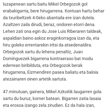
luzapenean sartu baitu Mikel Orbegozok gol
erabakigarria, bere hirugarrena. Kontuan hartu behar
da txuribeltzek 4-0eko abantaila ere izan dutela.
Azaltzen zaila dirudi, beraz, ondoren etorri dena.
Lehen zati ona egin du Jose Luis Riberaren taldeak,
aspaldian baino askoz eraginkorragoa izan da, eta
hiru goleko errentarekin iritsi da atsedenaldira.
Orbegozok sartu du lehena penaltiz, Juan
Domínguezek bigarrena kontraeraso bat modu
ederrean biribilduta, eta Orbegozok berak
hirugarrena, Eizmendiren pasea baliatu eta baloia
atezainaren oinen artetik sartuta.
47.minutuan, gainera, Mikel Azkoitik laugarren gola
sartu du buruz, korner batean. Bigarren zatia lasaia
eta erosoa izango zela zirudien. Ez da hala izan,