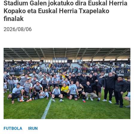
Stadium Galen jokatuko dira Euskal Herria
Kopako eta Euskal Herria Txapelako
finalak
2026/08/06
FUTBOLA
IRUN