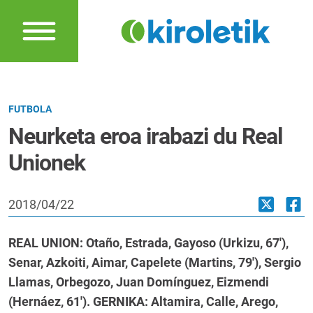
FUTBOLA
Neurketa eroa irabazi du Real
Unionek
2018/04/22
REAL UNION: Otaño, Estrada, Gayoso (Urkizu, 67'),
Senar, Azkoiti, Aimar, Capelete (Martins, 79'), Sergio
Llamas, Orbegozo, Juan Domínguez, Eizmendi
(Hernáez, 61'). GERNIKA: Altamira, Calle, Arego,