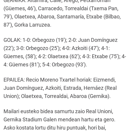
GERNIKA: Altamira, Calle, Arego, Petxarroman
(Güemes, 46'), Carracedo, Torrealdai (Txema Pan,
79'), Olaetxea, Abaroa, Santamaría, Etxabe (Bilbao,
87'), Gorka Larruzea.
GOLAK: 1-0: Orbegozo (19'); 2-0: Juan Domínguez
(22'); 3-0: Orbegozo (25'); 4-0: Azkoiti (47'); 4-1:
Güemes, (58'); 4-2: Olaetxea (62'); 4-3: Etxabe (75'); 4-
4: Güemes (81'); 5-4: Orbegozo (93').
EPAILEA: Recio Moreno Txartel horiak: Eizmendi,
Juan Domínguez, Azkoiti, Estrada, Hernáez (Real
Union); Olaetxea, Torrealdai, Abaroa (Gernika).
Mailari eusteko bidea samurtu zaio Real Unioni,
Gernika Stadium Galen mendean hartu eta gero.
Asko kostata lortu ditu hiru puntuak, hori bai,