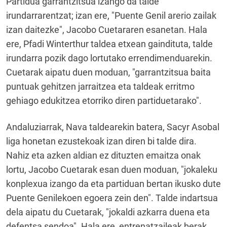
Partidua garrantzitsua izango da talde
irundarrarentzat; izan ere, "Puente Genil arerio zailak
izan daitezke", Jacobo Cuetararen esanetan. Hala
ere, Pfadi Winterthur taldea etxean gaindituta, talde
irundarra pozik dago lortutako errendimenduarekin.
Cuetarak aipatu duen moduan, "garrantzitsua baita
puntuak gehitzen jarraitzea eta taldeak erritmo
gehiago edukitzea etorriko diren partiduetarako".
Andaluziarrak, Nava taldearekin batera, Sacyr Asobal
liga honetan ezustekoak izan diren bi talde dira.
Nahiz eta azken aldian ez dituzten emaitza onak
lortu, Jacobo Cuetarak esan duen moduan, "jokaleku
konplexua izango da eta partiduan bertan ikusko dute
Puente Genilekoen egoera zein den". Talde indartsua
dela aipatu du Cuetarak, "jokaldi azkarra duena eta
defentsa sendoa". Hala ere, entrenatzaileak berak