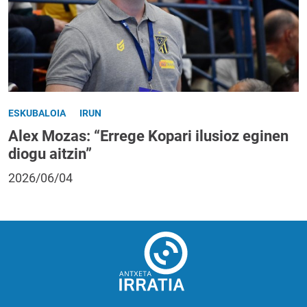
ESKUBALOIA
IRUN
Alex Mozas: “Errege Kopari ilusioz eginen
diogu aitzin”
2026/06/04