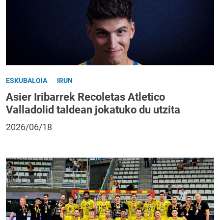
ESKUBALOIA
IRUN
Asier Iribarrek Recoletas Atletico
Valladolid taldean jokatuko du utzita
2026/06/18