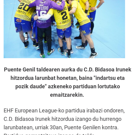
Puente Genil taldearen aurka du C.D. Bidasoa Irunek
hitzordua larunbat honetan, baina "indartsu eta
pozik daude" azkeneko partiduan lortutako
emaitzarekin.
EHF European League-ko partidua irabazi ondoren,
C.D. Bidasoa Irunek hitzordua izango du hurrengo
larunbatean, urriak 30an, Puente Genilen kontra.