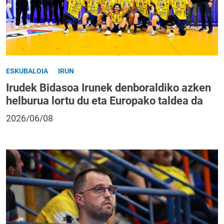
ESKUBALOIA
IRUN
Irudek Bidasoa Irunek denboraldiko azken
helburua lortu du eta Europako taldea da
2026/06/08