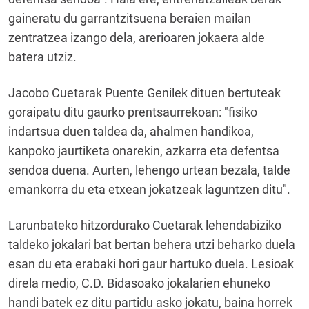
gaineratu du garrantzitsuena beraien mailan
zentratzea izango dela, arerioaren jokaera alde
batera utziz.
Jacobo Cuetarak Puente Genilek dituen bertuteak
goraipatu ditu gaurko prentsaurrekoan: "fisiko
indartsua duen taldea da, ahalmen handikoa,
kanpoko jaurtiketa onarekin, azkarra eta defentsa
sendoa duena. Aurten, lehengo urtean bezala, talde
emankorra du eta etxean jokatzeak laguntzen ditu".
Larunbateko hitzordurako Cuetarak lehendabiziko
taldeko jokalari bat bertan behera utzi beharko duela
esan du eta erabaki hori gaur hartuko duela. Lesioak
direla medio, C.D. Bidasoako jokalarien ehuneko
handi batek ez ditu partidu asko jokatu, baina horrek