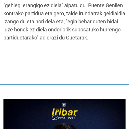
"gehiegi erangigo ez diela" aipatu du. Puente Genilen
kontrako partidua eta gero, talde irundarrak geldialdia
izango du eta hori dela eta, "egin behar duten bidai
luze honek ez diela ondoriorik suposatuko hurrengo
partiduetarako" adierazi du Cuetarak.