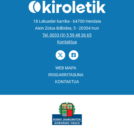
18 Lekueder karrika - 64700 Hendaia
Aixin Zolua ibilbidea, 5 - 20304 Irun
Tel. 0033 (0) 5 59 48 36 65
Kontaktua
WEB MAPA
IRISGARRITASUNA
KONTAKTUA