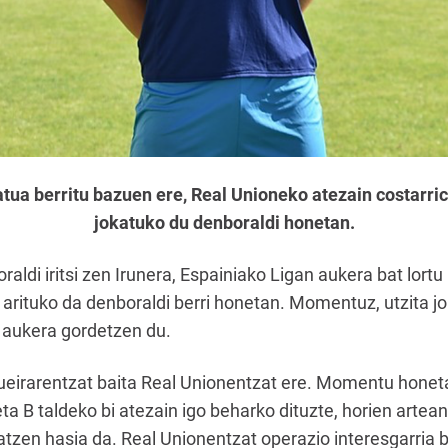
tua berritu bazuen ere, Real Unioneko atezain costarric
jokatuko du denboraldi honetan.
aldi iritsi zen Irunera, Espainiako Ligan aukera bat lortu
tan arituko da denboraldi berri honetan. Momentuz, utzita 
 aukera gordetzen du.
eirarentzat baita Real Unionentzat ere. Momentu honeta
a B taldeko bi atezain igo beharko dituzte, horien artea
atzen hasia da. Real Unionentzat operazio interesgarria 