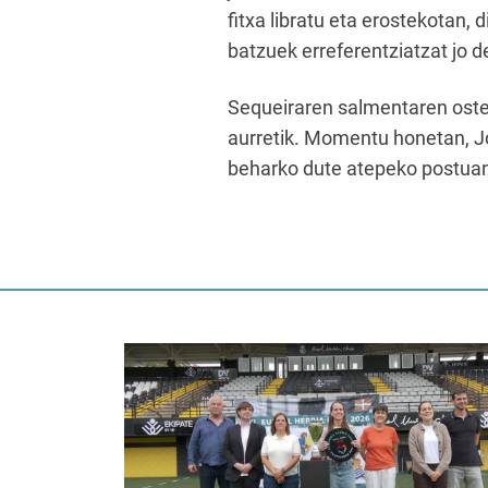
fitxa libratu eta erostekotan, 
batzuek erreferentziatzat jo d
Sequeiraren salmentaren oste
aurretik. Momentu honetan, Jo
beharko dute atepeko postuan