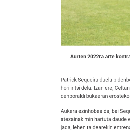
Aurten 2022ra arte kontra
Patrick Sequeira duela b denbor
hori iritsi dela. Izan ere, Cel
denboraldi bukaeran erosteko
Aukera ezinhobea da, bai Sequ
atezainak min hartuta daude et
jada, lehen taldearekin entren