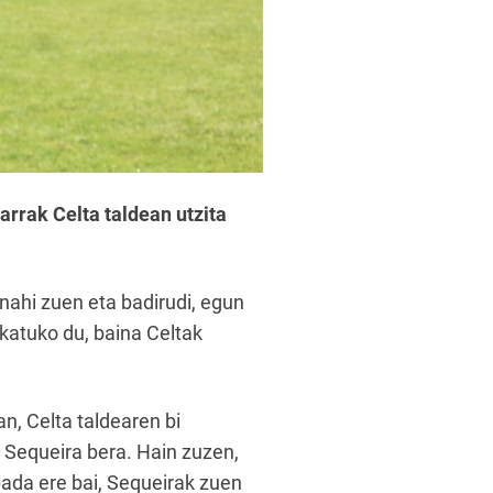
arrak Celta taldean utzita
 nahi zuen eta badirudi, egun
jokatuko du, baina Celtak
n, Celta taldearen bi
n Sequeira bera. Hain zuzen,
bada ere bai, Sequeirak zuen