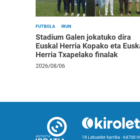
FUTBOLA
IRUN
Stadium Galen jokatuko dira
Euskal Herria Kopako eta Eusk
Herria Txapelako finalak
2026/08/06
18 Lekueder karrika - 64700 