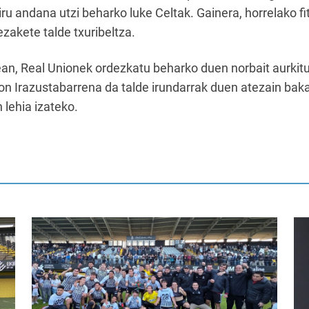
diru andana utzi beharko luke Celtak. Gainera, horrelako fi
ezakete talde txuribeltza.
an, Real Unionek ordezkatu beharko duen norbait aurkitu
n Irazustabarrena da talde irundarrak duen atezain bakar
 lehia izateko.