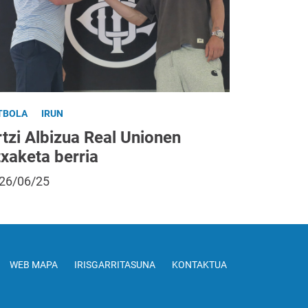
TBOLA
IRUN
tzi Albizua Real Unionen
txaketa berria
26/06/25
WEB MAPA
IRISGARRITASUNA
KONTAKTUA