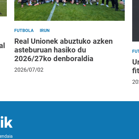
FUTBOLA
IRUN
Real Unionek abuztuko azken
al
asteburuan hasiko du
FU
2026/27ko denboraldia
Ur
fi
2026/07/02
20
Hendaia