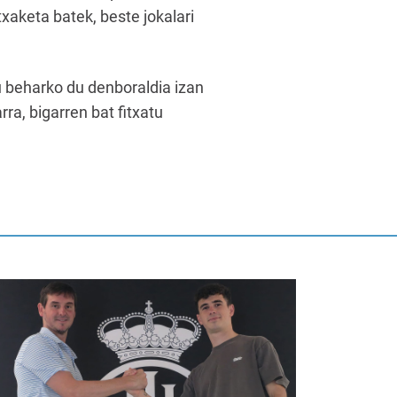
txaketa batek, beste jokalari
 beharko du denboraldia izan
ra, bigarren bat fitxatu