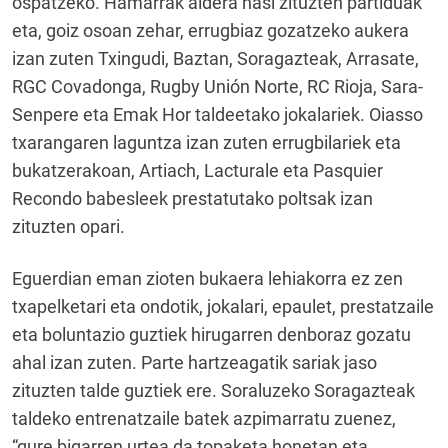
ospatzeko. Hamarrak aldera hasi zituzten partiduak
eta, goiz osoan zehar, errugbiaz gozatzeko aukera
izan zuten Txingudi, Baztan, Soragazteak, Arrasate,
RGC Covadonga, Rugby Unión Norte, RC Rioja, Sara-
Senpere eta Emak Hor taldeetako jokalariek. Oiasso
txarangaren laguntza izan zuten errugbilariek eta
bukatzerakoan, Artiach, Lacturale eta Pasquier
Recondo babesleek prestatutako poltsak izan
zituzten opari.
Eguerdian eman zioten bukaera lehiakorra ez zen
txapelketari eta ondotik, jokalari, epaulet, prestatzaile
eta boluntazio guztiek hirugarren denboraz gozatu
ahal izan zuten. Parte hartzeagatik sariak jaso
zituzten talde guztiek ere. Soraluzeko Soragazteak
taldeko entrenatzaile batek azpimarratu zuenez,
“gure bigarren urtea da topaketa honetan eta