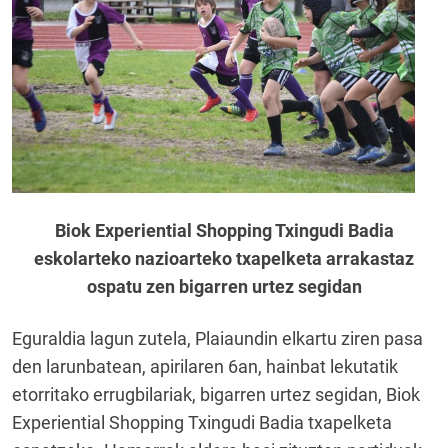
Biok Experiential Shopping Txingudi Badia
eskolarteko nazioarteko txapelketa arrakastaz
ospatu zen bigarren urtez segidan
Eguraldia lagun zutela, Plaiaundin elkartu ziren pasa
den larunbatean, apirilaren 6an, hainbat lekutatik
etorritako errugbilariak, bigarren urtez segidan, Biok
Experiential Shopping Txingudi Badia txapelketa