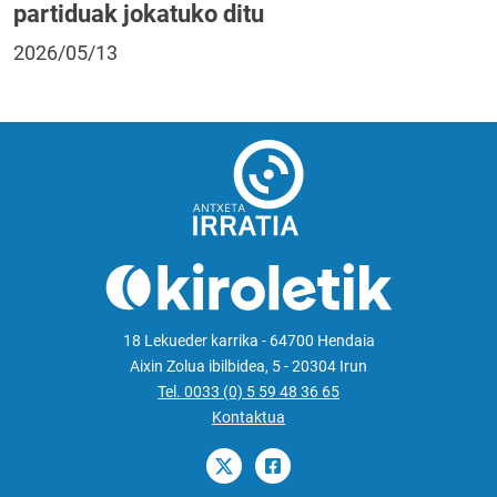
partiduak jokatuko ditu
2026/05/13
18 Lekueder karrika - 64700 Hendaia
Aixin Zolua ibilbidea, 5 - 20304 Irun
Tel. 0033 (0) 5 59 48 36 65
Kontaktua