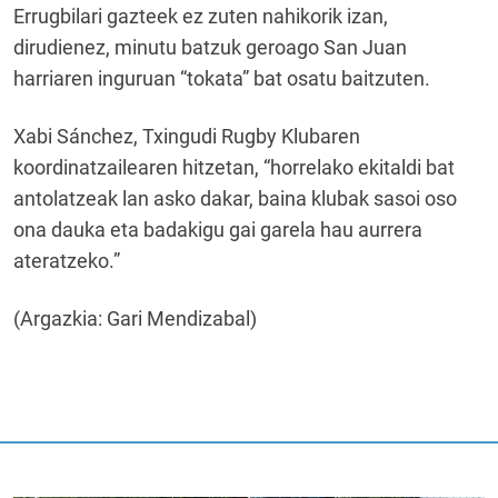
Errugbilari gazteek ez zuten nahikorik izan,
dirudienez, minutu batzuk geroago San Juan
harriaren inguruan “tokata” bat osatu baitzuten.
Xabi Sánchez, Txingudi Rugby Klubaren
koordinatzailearen hitzetan, “horrelako ekitaldi bat
antolatzeak lan asko dakar, baina klubak sasoi oso
ona dauka eta badakigu gai garela hau aurrera
ateratzeko.”
(Argazkia: Gari Mendizabal)