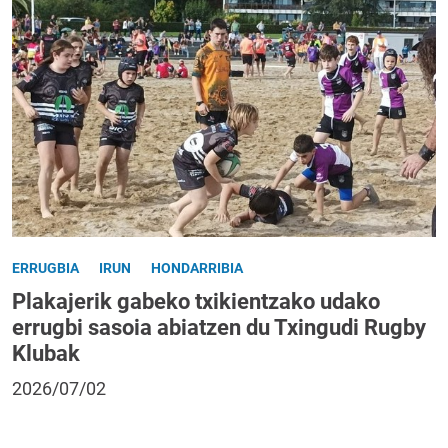
ERRUGBIA
IRUN
HONDARRIBIA
Plakajerik gabeko txikientzako udako
errugbi sasoia abiatzen du Txingudi Rugby
Klubak
2026/07/02