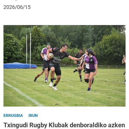
2026/06/15
ERRUGBIA
IRUN
Txingudi Rugby Klubak denboraldiko azken