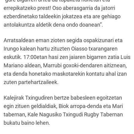
errepikatzeko prest! Oso aberasgarria da jatorri
ezberdinetako taldeekin jokatzea eta are gehiago
antolakuntza aldetik dena ondo doanean”.
Arratsaldean eman zioten segida ospakizunari eta
Irungo kalean hartu zituzten Oiasso txarangaren
eskutik. 17:00etan hasi zen jaiaren bigarren zatia Luis
Mariano aldean, Marrubi goxoki-dendaren aitiznean,
eta denda honetako maskotarekin kontatu ahal izan
zuten partehartzaileek.
Kalejirak Txingudiren bertze babesleen egoitzetan
egin zituen geldialdiak, Biok arropa-denda eta Mari
tabernan, Kale Nagusiko Txingudi Rugby Tabernan
bukatu baino lehen.