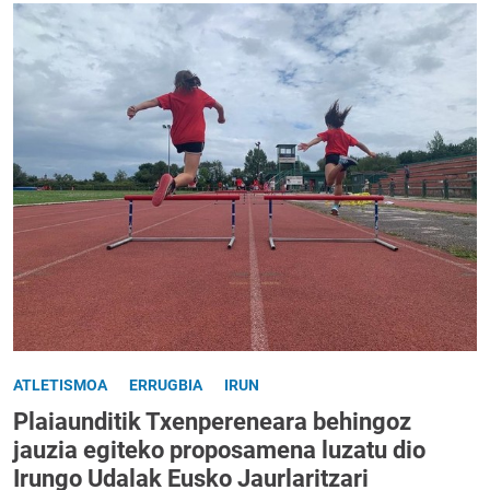
ATLETISMOA
ERRUGBIA
IRUN
Plaiaunditik Txenpereneara behingoz
jauzia egiteko proposamena luzatu dio
Irungo Udalak Eusko Jaurlaritzari