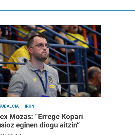
KUBALOIA
IRUN
lex Mozas: “Errege Kopari
usioz eginen diogu aitzin”