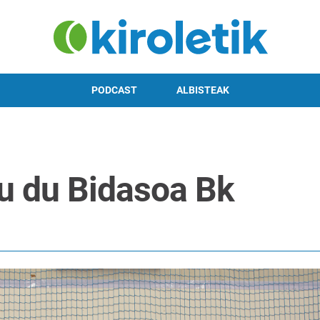
PODCAST
ALBISTEAK
tu du Bidasoa Bk