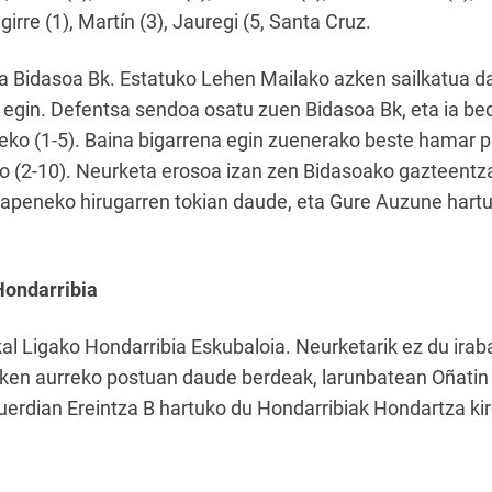
girre (1), Martín (3), Jauregi (5, Santa Cruz.
a Bidasoa Bk. Estatuko Lehen Mailako azken sailkatua da
urre egin. Defentsa sendoa osatu zuen Bidasoa Bk, eta ia b
eko (1-5). Baina bigarrena egin zuenerako beste hamar pa
ako (2-10). Neurketa erosoa izan zen Bidasoako gazteentz
ilkapeneko hirugarren tokian daude, eta Gure Auzune hart
Hondarribia
al Ligako Hondarribia Eskubaloia. Neurketarik ez du iraba
Azken aurreko postuan daude berdeak, larunbatean Oñati
uerdian Ereintza B hartuko du Hondarribiak Hondartza kir