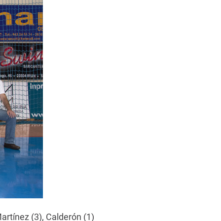
artínez (3), Calderón (1)