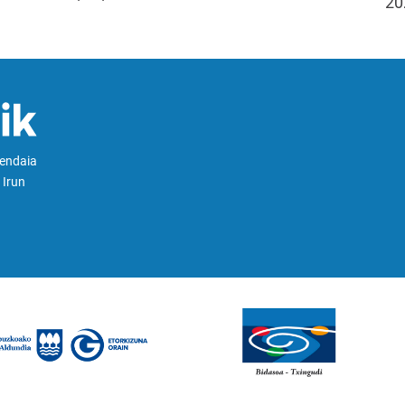
20
Hendaia
 Irun