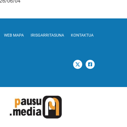
26/06/04
WEB MAPA
IRISGARRITASUNA
KONTAKTUA