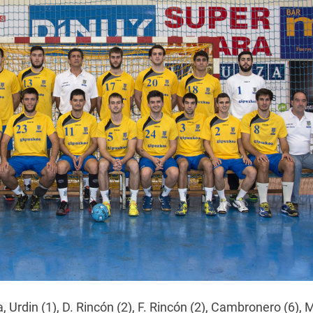
Urdin (1), D. Rincón (2), F. Rincón (2), Cambronero (6), M