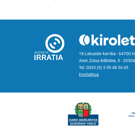
18 Lekueder karrika - 64700 
Aixin Zolua ibilbidea, 5 - 20304
Tel. 0033 (0) 5 59 48 36 65
Kontaktua