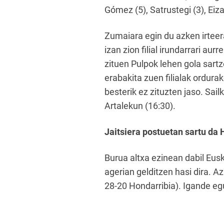
Gómez (5), Satrustegi (3), Eiza
Zumaiara egin du azken irteer
izan zion filial irundarrari a
zituen Pulpok lehen gola sartz
erabakita zuen filialak ordur
besterik ez zituzten jaso. Sa
Artalekun (16:30).
Jaitsiera postuetan sartu da 
Burua altxa ezinean dabil Eusk
agerian gelditzen hasi dira. 
28-20 Hondarribia). Igande eg