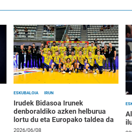
ESKUBALOIA
IRUN
Irudek Bidasoa Irunek
ES
denboraldiko azken helburua
A
lortu du eta Europako taldea da
il
2026/06/08