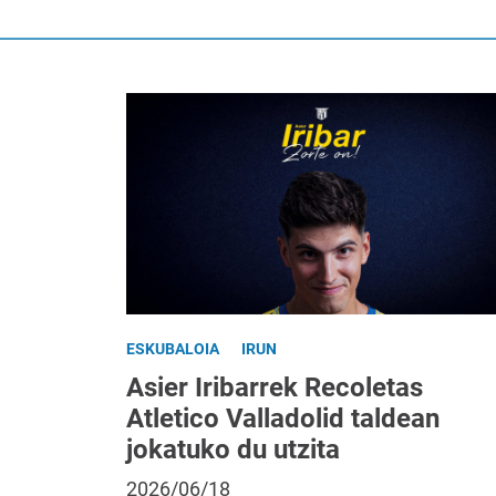
ESKUBALOIA
IRUN
Asier Iribarrek Recoletas
Atletico Valladolid taldean
jokatuko du utzita
2026/06/18