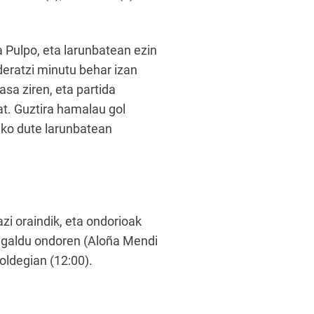
 Pulpo, eta larunbatean ezin
ederatzi minutu behar izan
sa ziren, eta partida
at. Guztira hamalau gol
uko dute larunbatean
zi oraindik, eta ondorioak
n galdu ondoren (Aloña Mendi
oldegian (12:00).