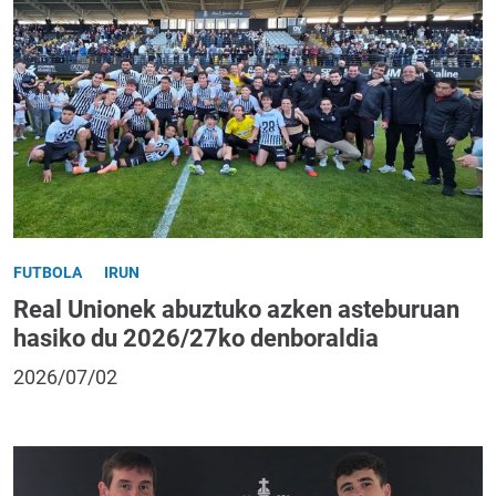
FUTBOLA
IRUN
Real Unionek abuztuko azken asteburuan
hasiko du 2026/27ko denboraldia
2026/07/02