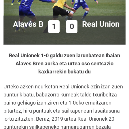
Alavés B
Real Union
1
0
Real Unionek 1-0 galdu zuen larunbatean Ibaian
Alaves Bren aurka eta urtea oso sentsazio
kaxkarrekin bukatu du
Urteko azken neurketan Real Unionek ezin izan zuen
punturik batu, babazorro kumeak talde txuribeltza
baino gehiago izan ziren eta 1-0eko emaitzaren
bitartez, hiru puntuak eta sailkapenean lasaitasuna
lortu zituzten. Beraz, 2019 urtea Real Unionek 20
punturekin sailkapeneko hamairugarren bezala