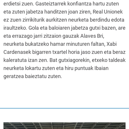
erdietsi zuen. Gasteiztarrek konfiantza hartu zuten
eta zuten jabetza handitzen joan ziren, Real Unionek
ez zuen zirrikiturik aurkitzen neurketa berdindu edota
iraultzeko. Gola eta baloiaren jabetza gutxi bazen, are
eta errazago jarri zitzaion gauzak Alaves Bri,
neurketa bukatzeko hamar minuturen faltan, Xabi
Cardenasek bigarren txartel horia jaso zuen eta beraz
kaleratuta izan zen. Bat gutxiagorekin, etxeko taldeak
neurketa lokartu zuten eta hiru puntuak Ibaian
geratzea baieztatu zuten.