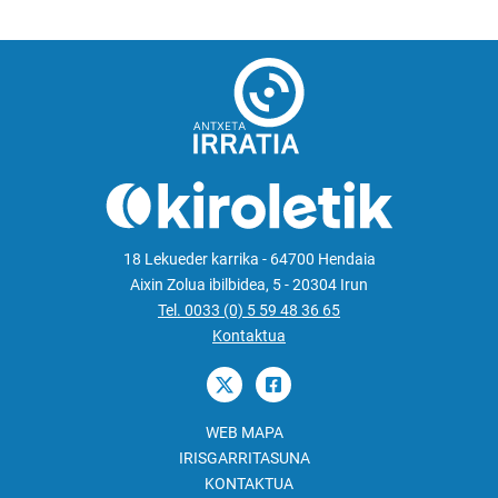
18 Lekueder karrika - 64700 Hendaia
Aixin Zolua ibilbidea, 5 - 20304 Irun
Tel. 0033 (0) 5 59 48 36 65
Kontaktua
WEB MAPA
IRISGARRITASUNA
KONTAKTUA