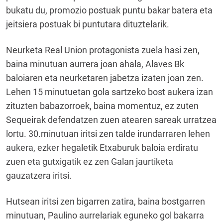
bukatu du, promozio postuak puntu bakar batera eta
jeitsiera postuak bi puntutara dituztelarik.
Neurketa Real Union protagonista zuela hasi zen,
baina minutuan aurrera joan ahala, Alaves Bk
baloiaren eta neurketaren jabetza izaten joan zen.
Lehen 15 minutuetan gola sartzeko bost aukera izan
zituzten babazorroek, baina momentuz, ez zuten
Sequeirak defendatzen zuen atearen sareak urratzea
lortu. 30.minutuan iritsi zen talde irundarraren lehen
aukera, ezker hegaletik Etxaburuk baloia erdiratu
zuen eta gutxigatik ez zen Galan jaurtiketa
gauzatzera iritsi.
Hutsean iritsi zen bigarren zatira, baina bostgarren
minutuan, Paulino aurrelariak eguneko gol bakarra