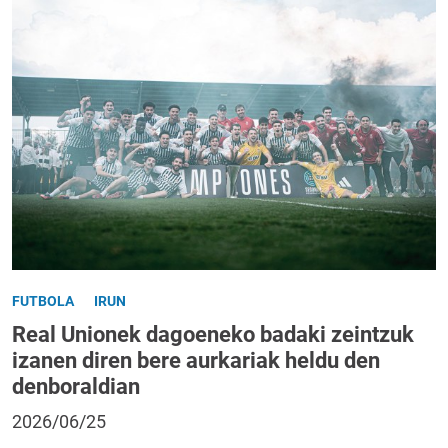
FUTBOLA
IRUN
Real Unionek dagoeneko badaki zeintzuk
izanen diren bere aurkariak heldu den
denboraldian
2026/06/25