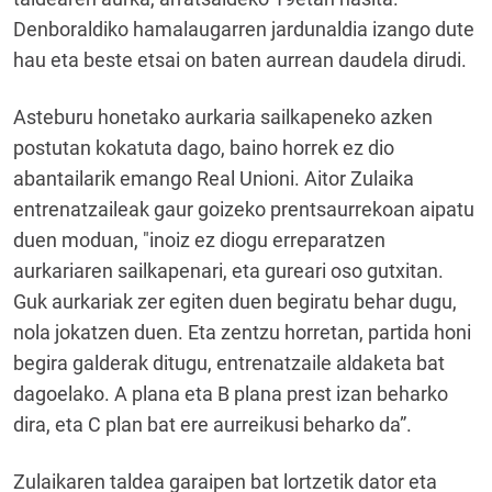
Denboraldiko hamalaugarren jardunaldia izango dute
hau eta beste etsai on baten aurrean daudela dirudi.
Asteburu honetako aurkaria sailkapeneko azken
postutan kokatuta dago, baino horrek ez dio
abantailarik emango Real Unioni. Aitor Zulaika
entrenatzaileak gaur goizeko prentsaurrekoan aipatu
duen moduan, "inoiz ez diogu erreparatzen
aurkariaren sailkapenari, eta gureari oso gutxitan.
Guk aurkariak zer egiten duen begiratu behar dugu,
nola jokatzen duen. Eta zentzu horretan, partida honi
begira galderak ditugu, entrenatzaile aldaketa bat
dagoelako. A plana eta B plana prest izan beharko
dira, eta C plan bat ere aurreikusi beharko da”.
Zulaikaren taldea garaipen bat lortzetik dator eta