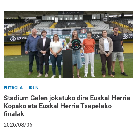
FUTBOLA
IRUN
Stadium Galen jokatuko dira Euskal Herria
Kopako eta Euskal Herria Txapelako
finalak
2026/08/06