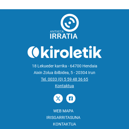
18 Lekueder karrika - 64700 Hendaia
Aixin Zolua ibilbidea, 5 - 20304 Irun
Tel. 0033 (0) 5 59 48 36 65
Kontaktua
WEB MAPA
IRISGARRITASUNA
KONTAKTUA