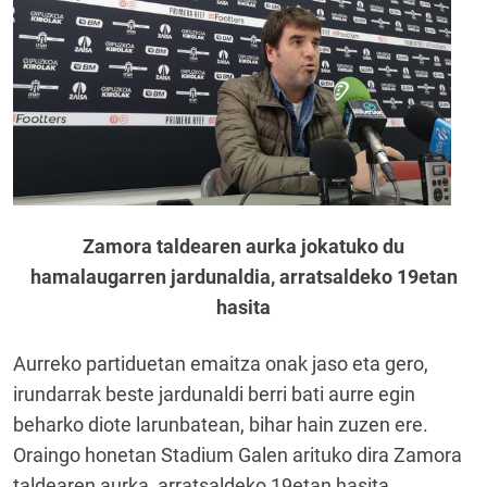
Zamora taldearen aurka jokatuko du
hamalaugarren jardunaldia, arratsaldeko 19etan
hasita
Aurreko partiduetan emaitza onak jaso eta gero,
irundarrak beste jardunaldi berri bati aurre egin
beharko diote larunbatean, bihar hain zuzen ere.
Oraingo honetan Stadium Galen arituko dira Zamora
taldearen aurka, arratsaldeko 19etan hasita.