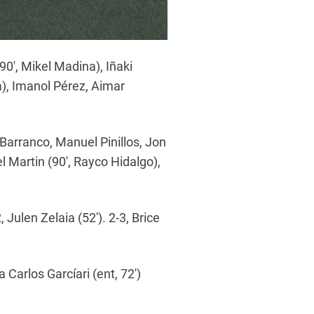
(90′, Mikel Madina), Iñaki
ña), Imanol Pérez, Aimar
 Barranco, Manuel Pinillos, Jon
 Martin (90′, Rayco Hidalgo),
, Julen Zelaia (52′). 2-3, Brice
 Carlos Garcíari (ent, 72′)