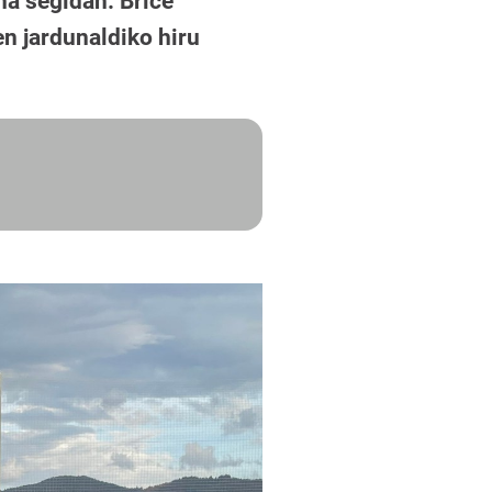
na segidan. Brice
en jardunaldiko hiru