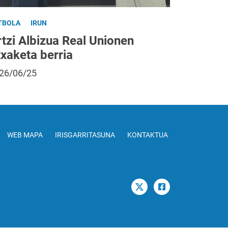
TBOLA
IRUN
tzi Albizua Real Unionen
txaketa berria
26/06/25
WEB MAPA
IRISGARRITASUNA
KONTAKTUA