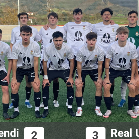
endi
Real 
2
3