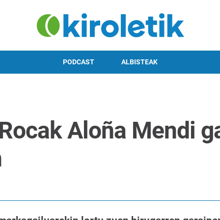
PODCAST
ALBISTEAK
 Rocak Aloña Mendi ga
n