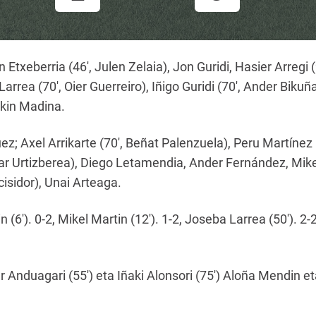
 Etxeberria (46′, Julen Zelaia), Jon Guridi, Hasier Arregi 
arrea (70′, Oier Guerreiro), Iñigo Guridi (70′, Ander Biku
okin Madina.
z; Axel Arrikarte (70′, Beñat Palenzuela), Peru Martínez
mar Urtizberea), Diego Letamendia, Ander Fernández, Mikel
isidor), Unai Arteaga.
 (6′). 0-2, Mikel Martin (12′). 1-2, Joseba Larrea (50′). 2-2
 Anduagari (55′) eta Iñaki Alonsori (75′) Aloña Mendin eta