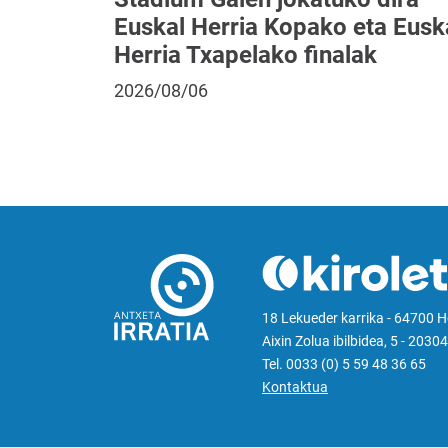
Euskal Herria Kopako eta Eusk
Herria Txapelako finalak
2026/08/06
18 Lekueder karrika - 64700 
Aixin Zolua ibilbidea, 5 - 20304
Tel. 0033 (0) 5 59 48 36 65
Kontaktua