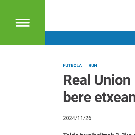
FUTBOLA
IRUN
Real Union
bere etxea
2024/11/26