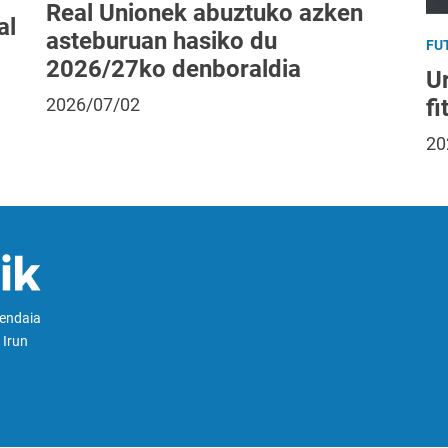
Real Unionek abuztuko azken
al
asteburuan hasiko du
FU
2026/27ko denboraldia
Ur
fi
2026/07/02
20
Hendaia
 Irun