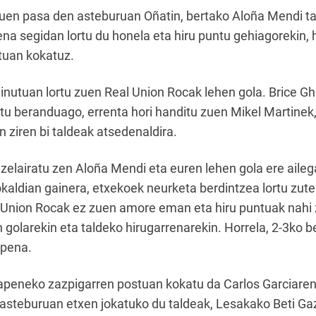
zuen pasa den asteburuan Oñatin, bertako Aloña Mendi ta
ena segidan lortu du honela eta hiru puntu gehiagorekin, 
tuan kokatuz.
inutuan lortu zuen Real Union Rocak lehen gola. Brice Gh
tu beranduago, errenta hori handitu zuen Mikel Martinek,
n ziren bi taldeak atsedenaldira.
a zelairatu zen Aloña Mendi eta euren lehen gola ere ail
kaldian gainera, etxekoek neurketa berdintzea lortu zute
Union Rocak ez zuen amore eman eta hiru puntuak nahi zi
golarekin eta taldeko hirugarrenarekin. Horrela, 2-3ko b
ipena.
kapeneko zazpigarren postuan kokatu da Carlos Garciare
 asteburuan etxen jokatuko du taldeak, Lesakako Beti Ga