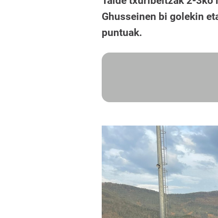
Talde txuribeltzak 2-3ko
Ghusseinen bi golekin eta
puntuak.