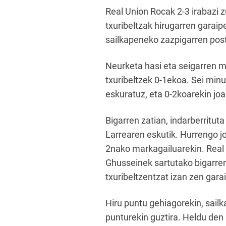
Real Union Rocak 2-3 irabazi 
txuribeltzak hirugarren garaip
sailkapeneko zazpigarren pos
Neurketa hasi eta seigarren m
txuribeltzek 0-1ekoa. Sei minu
eskuratuz, eta 0-2koarekin joa
Bigarren zatian, indarberritut
Larrearen eskutik. Hurrengo jo
2nako markagailuarekin. Real 
Ghusseinek sartutako bigarren 
txuribeltzentzat izan zen gara
Hiru puntu gehiagorekin, sail
punturekin guztira. Heldu den