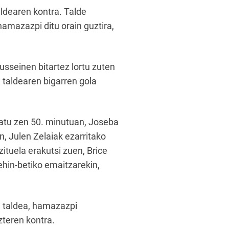
ldearen kontra. Talde
hamazazpi ditu orain guztira,
usseinen bitartez lortu zuten
 taldearen bigarren gola
egatu zen 50. minutuan, Joseba
n, Julen Zelaiak ezarritako
tuela erakutsi zuen, Brice
ehin-betiko emaitzarekin,
n taldea, hamazazpi
zteren kontra.