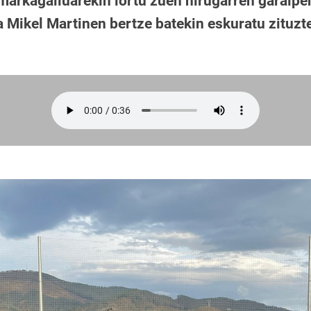
 markagailuarekin lortu zuen hirugarren garaipe
 Mikel Martinen bertze batekin eskuratu zituzt