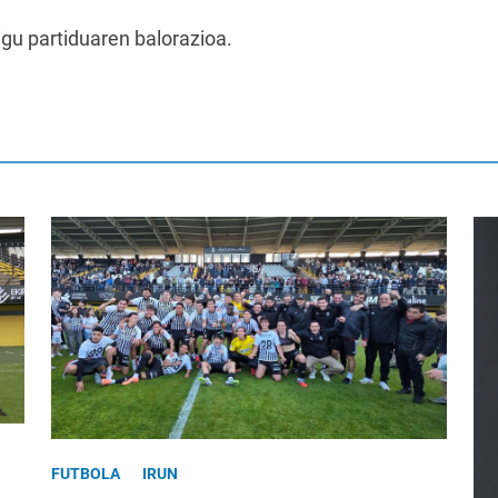
igu partiduaren balorazioa.
FUTBOLA
IRUN