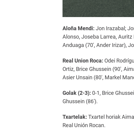
Aloña Mendi:
Jon Irazabal; Jon
Alonso, Joseba Larrea, Auritz L
Anduaga (70′, Ander Irizar), J
Real Union Roca:
Odei Rodrígue
Ortiz, Brice Ghussein (90′, Ai
Asier Unsain (80′, Markel Manc
Golak (2-3):
0-1, Brice Ghussein
Ghussein (86′).
Txartelak:
Txartel horiak Aimar
Real Unión Rocan.