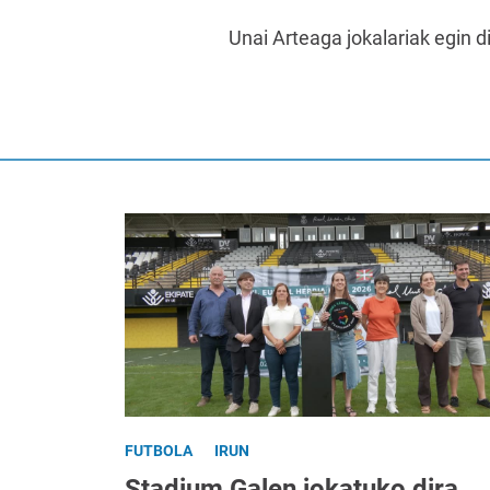
Unai Arteaga jokalariak egin d
FUTBOLA
IRUN
Stadium Galen jokatuko dira