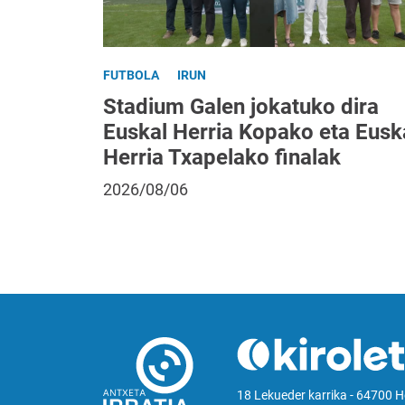
FUTBOLA
IRUN
Stadium Galen jokatuko dira
Euskal Herria Kopako eta Eusk
Herria Txapelako finalak
2026/08/06
18 Lekueder karrika - 64700 