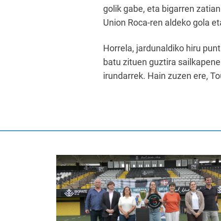
golik gabe, eta bigarren zatia
Union Roca-ren aldeko gola et
Horrela, jardunaldiko hiru pu
batu zituen guztira sailkapene
irundarrek. Hain zuzen ere, To