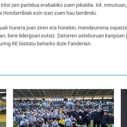
n iritsi zen partidua erabakiko zuen jokaldia. 64. minutu
a Hondarribiak ezin izan zuen hau berdindu.
ntuak Irunera joan ziren eta honekin, mendeurrena ospatz
an, bere lidergoari eutsiz. Datorren asteburuan kanpoan 
uring KE bisitatu beharko dute Fanderian.