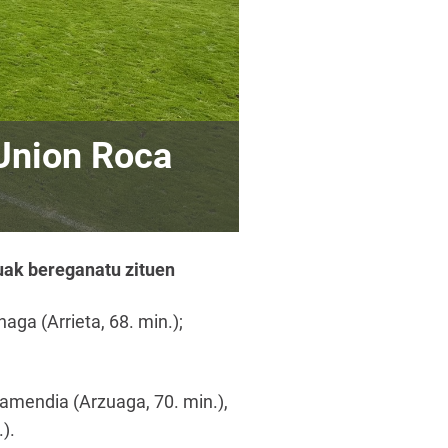
Union Roca
tuak bereganatu zituen
naga (Arrieta, 68. min.);
tamendia (Arzuaga, 70. min.),
).