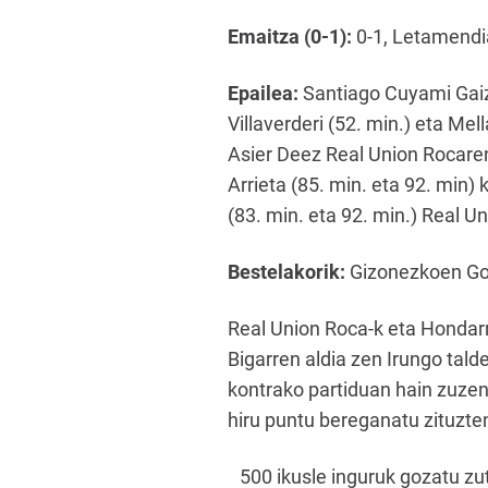
Emaitza (0-1):
0-1, Letamendia
Epailea:
Santiago Cuyami Gaiztar
Villaverderi (52. min.) eta Mel
Asier Deez Real Union Rocaren d
Arrieta (85. min. eta 92. min)
(83. min. eta 92. min.) Real U
Bestelakorik:
Gizonezkoen Gore
Real Union Roca-k eta Hondarr
Bigarren aldia zen Irungo tald
kontrako partiduan hain zuzen 
hiru puntu bereganatu zituzte
500 ikusle inguruk gozatu zut