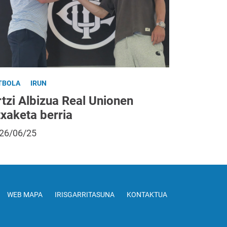
TBOLA
IRUN
tzi Albizua Real Unionen
txaketa berria
26/06/25
WEB MAPA
IRISGARRITASUNA
KONTAKTUA