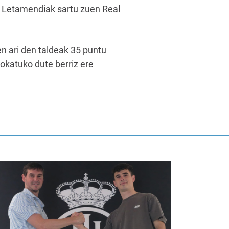
an, Letamendiak sartu zuen Real
en ari den taldeak 35 puntu
jokatuko dute berriz ere