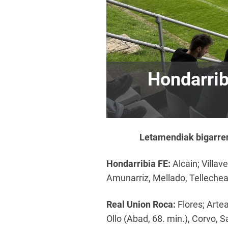
Hondarrib
Letamendiak bigarren 
Hondarribia FE:
Alcain; Villave
Amunarriz, Mellado, Tellechea,
Real Union Roca:
Flores; Artea
Ollo (Abad, 68. min.), Corvo, 