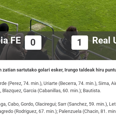
ia FE
Real 
0
1
zatian sartutako golari esker, Irungo taldeak hiru pun
rde (Perez, 74. min.), Uriarte (Becerra, 74. min.), Sima, Ai
 Blazquez, Garcia (Cabanillas, 60. min.); Bautista.
ga, Cabo, Gordo, Olaciregui; Sarr (Sanchez, 59. min.), Le
Sagredo (Rodriguez, 67. min.); Palenzuela (Chacin, 81. min.