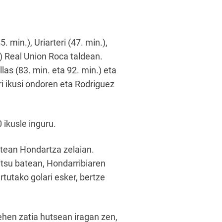
 min.), Uriarteri (47. min.),
n.) Real Union Roca taldean.
las (83. min. eta 92. min.) eta
ri ikusi ondoren eta Rodriguez
ikusle inguru.
atean Hondartza zelaian.
zitsu batean, Hondarribiaren
rtutako golari esker, bertze
ehen zatia hutsean iragan zen,