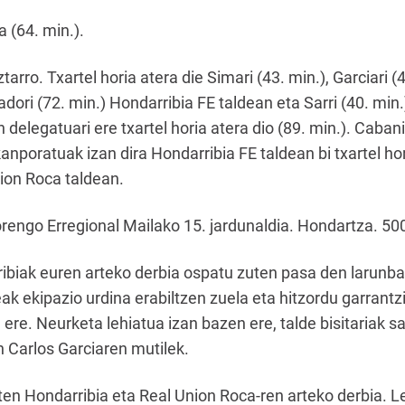
 (64. min.).
ro. Txartel horia atera die Simari (43. min.), Garciari (45.
ladori (72. min.) Hondarribia FE taldean eta Sarri (40. mi
elegatuari ere txartel horia atera dio (89. min.). Cabanil
 kanporatuak izan dira Hondarribia FE taldean bi txartel ho
nion Roca taldean.
ngo Erregional Mailako 15. jardunaldia. Hondartza. 500 
ibiak euren arteko derbia ospatu zuten pasa den larunb
eak ekipazio urdina erabiltzen zuela eta hitzordu garrant
ere. Neurketa lehiatua izan bazen ere, talde bisitariak sa
n Carlos Garciaren mutilek.
en Hondarribia eta Real Union Roca-ren arteko derbia. L