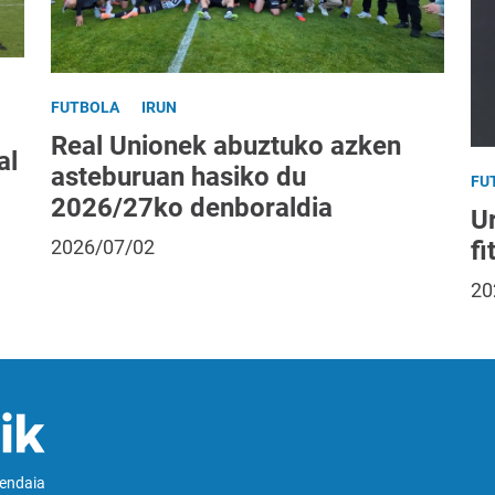
FUTBOLA
IRUN
Real Unionek abuztuko azken
al
asteburuan hasiko du
FU
2026/27ko denboraldia
Ur
fi
2026/07/02
20
Hendaia