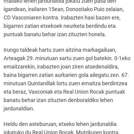
mailako lehen jardunaldia jokatu zuen pasa den
igandean, irailaren 15ean, Donostiako Puio zelaian,
CD Vasconiaren kontra. Irabazten hasi bazen ere,
bigarren zatian etxekoek neurketa berdindu eta
puntuak banatu behar izan zituzten honela.
Irungo taldeak hartu zuen aitzina markagailuan,
Arteagak 29. minutuan sartu zuen gol batekin. 0-1eko
emaitzarekin, irabazten joan ziren atsedenaldira,
baina bigarren zatian aurkarien gola ailegatu zen. 67.
minutuan Quintanillak lortu zuen emaitza berdintzea
eta beraz, Vasconiak eta Real Union Rocak puntuak
banatu behar izan zituzten denboraldiko lehen
jardunaldian.
Heldu den asteburuan, etxeko lehen jardunaldia
jokatuko du Real Union Rocak, Mutrikuren kontra.