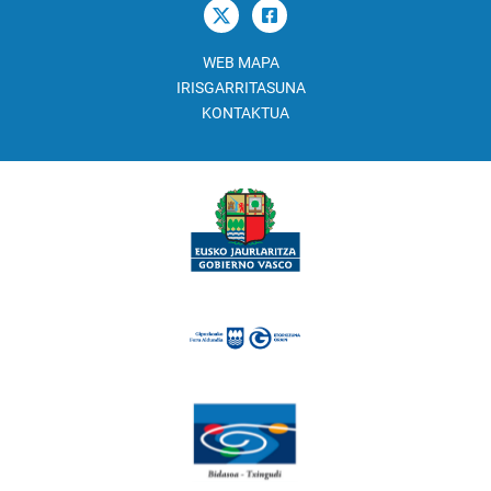
WEB MAPA
IRISGARRITASUNA
KONTAKTUA