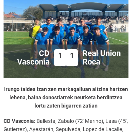
CD
Real Union
1
1
Vasconia
Roca
Irungo taldea izan zen markagailuan aitzina hartzen
lehena, baina donostiarrek neurketa berdintzea
lortu zuten bigarren zatian
CD Vasconia:
Ballesta, Zabalo (72′ Merino), Lasa (45′,
Gutierrez), Ayestarán, Sepulveda, Lopez de Lacalle,