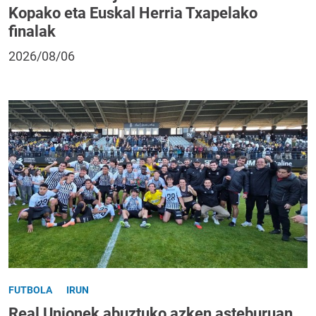
Kopako eta Euskal Herria Txapelako
finalak
2026/08/06
FUTBOLA
IRUN
Real Unionek abuztuko azken asteburuan