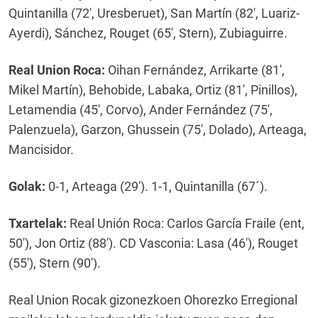
Quintanilla (72′, Uresberuet), San Martín (82′, Luariz-
Ayerdi), Sánchez, Rouget (65′, Stern), Zubiaguirre.
Real Union Roca:
Oihan Fernández, Arrikarte (81′,
Mikel Martín), Behobide, Labaka, Ortiz (81′, Pinillos),
Letamendia (45′, Corvo), Ander Fernández (75′,
Palenzuela), Garzon, Ghussein (75′, Dolado), Arteaga,
Mancisidor.
Golak:
0-1, Arteaga (29′). 1-1, Quintanilla (67´).
Txartelak:
Real Unión Roca: Carlos García Fraile (ent,
50′), Jon Ortiz (88′). CD Vasconia: Lasa (46′), Rouget
(55′), Stern (90′).
Real Union Rocak gizonezkoen Ohorezko Erregional