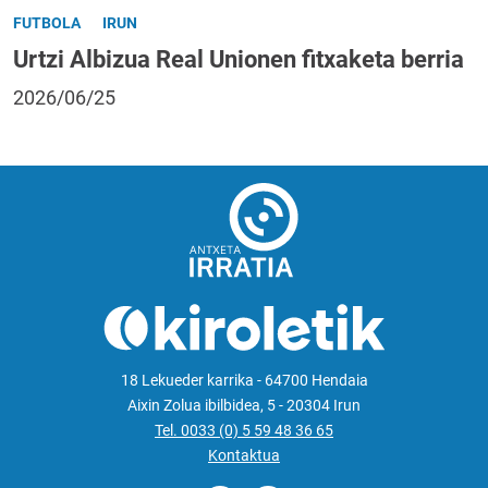
FUTBOLA
IRUN
Urtzi Albizua Real Unionen fitxaketa berria
2026/06/25
18 Lekueder karrika - 64700 Hendaia
Aixin Zolua ibilbidea, 5 - 20304 Irun
Tel. 0033 (0) 5 59 48 36 65
Kontaktua