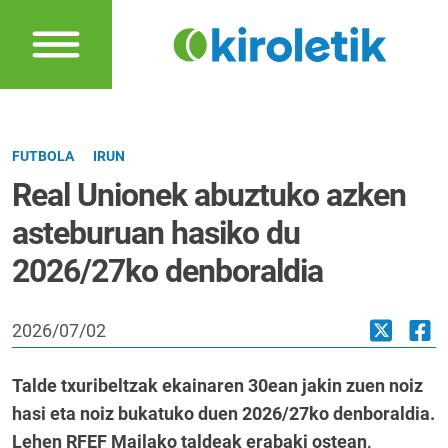
FUTBOLA
IRUN
Real Unionek abuztuko azken
asteburuan hasiko du
2026/27ko denboraldia
2026/07/02
Talde txuribeltzak ekainaren 30ean jakin zuen noiz
hasi eta noiz bukatuko duen 2026/27ko denboraldia.
Lehen RFEF Mailako taldeak erabaki ostean,