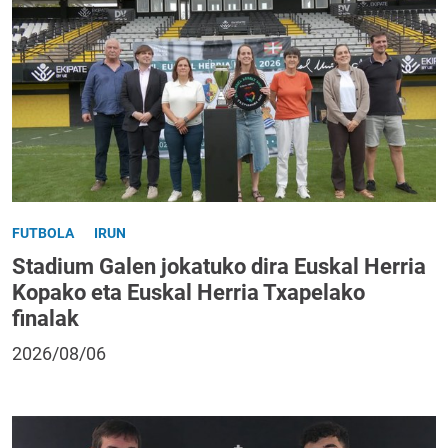
FUTBOLA
IRUN
Stadium Galen jokatuko dira Euskal Herria
Kopako eta Euskal Herria Txapelako
finalak
2026/08/06