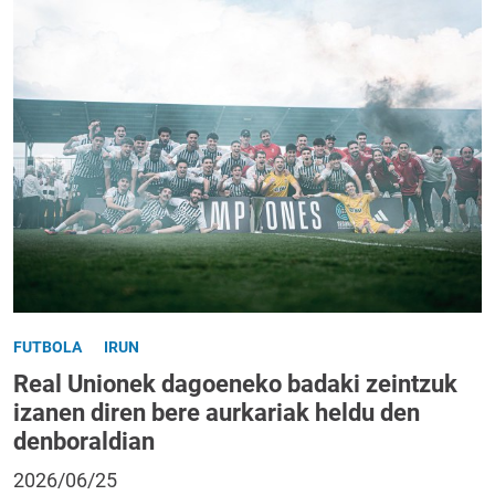
FUTBOLA
IRUN
Real Unionek dagoeneko badaki zeintzuk
izanen diren bere aurkariak heldu den
denboraldian
2026/06/25