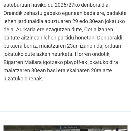
asteburuan hasiko du 2026/27ko denboraldia.
Oraindik zehaztu gabeko egunean bada ere, badakite
lehen jardunaldia abuztuaren 29 edo 30ean jokatuko
dela. Aurkaria ere ezagutzen dute, Coria izanen
baitute aitzinean lehen partidu honetan. Denboraldi
bukaera berriz, maiatzaren 23an izanen da, orduan
jokatuko dute azken neurketa. Horren ondotik,
Bigarren Mailara igotzeko playoff-ak jokatuko dira
maiatzaren 30ean hasi eta ekainaren 20ra arte
luzatuko direnak.