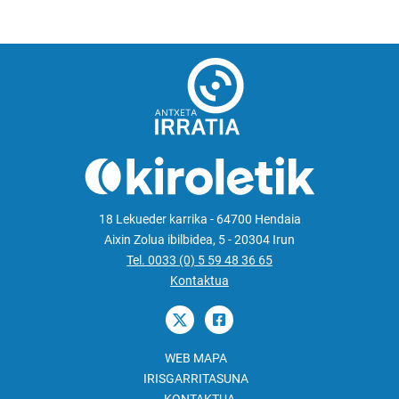
18 Lekueder karrika - 64700 Hendaia
Aixin Zolua ibilbidea, 5 - 20304 Irun
Tel. 0033 (0) 5 59 48 36 65
Kontaktua
WEB MAPA
IRISGARRITASUNA