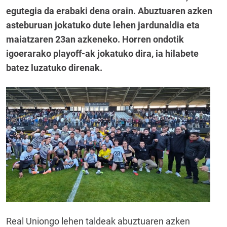
egutegia da erabaki dena orain. Abuztuaren azken
asteburuan jokatuko dute lehen jardunaldia eta
maiatzaren 23an azkeneko. Horren ondotik
igoerarako playoff-ak jokatuko dira, ia hilabete
batez luzatuko direnak.
Real Uniongo lehen taldeak abuztuaren azken