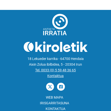
18 Lekueder karrika - 64700 Hendaia
Aixin Zolua ibilbidea, 5 - 20304 Irun
Tel. 0033 (0) 5 59 48 36 65
Kontaktua
WEB MAPA
IRISGARRITASUNA
KONTAKTUA