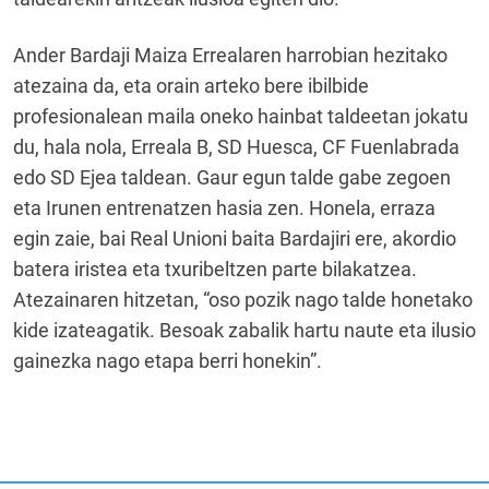
Ander Bardaji Maiza Errealaren harrobian hezitako
atezaina da, eta orain arteko bere ibilbide
profesionalean maila oneko hainbat taldeetan jokatu
du, hala nola, Erreala B, SD Huesca, CF Fuenlabrada
edo SD Ejea taldean. Gaur egun talde gabe zegoen
eta Irunen entrenatzen hasia zen. Honela, erraza
egin zaie, bai Real Unioni baita Bardajiri ere, akordio
batera iristea eta txuribeltzen parte bilakatzea.
Atezainaren hitzetan, “oso pozik nago talde honetako
kide izateagatik. Besoak zabalik hartu naute eta ilusio
gainezka nago etapa berri honekin”.