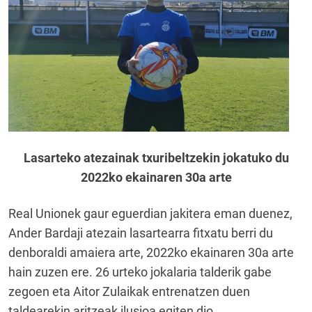
Lasarteko atezainak txuribeltzekin jokatuko du
2022ko ekainaren 30a arte
Real Unionek gaur eguerdian jakitera eman duenez,
Ander Bardaji atezain lasartearra fitxatu berri du
denboraldi amaiera arte, 2022ko ekainaren 30a arte
hain zuzen ere. 26 urteko jokalaria talderik gabe
zegoen eta Aitor Zulaikak entrenatzen duen
taldearekin aritzeak ilusioa egiten dio.