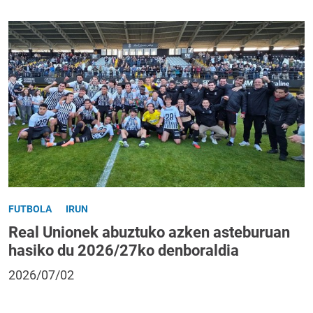
FUTBOLA
IRUN
Real Unionek abuztuko azken asteburuan
hasiko du 2026/27ko denboraldia
2026/07/02