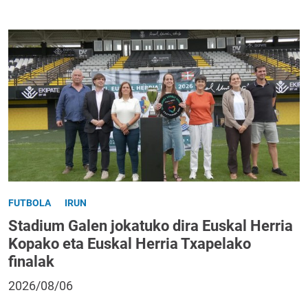
FUTBOLA
IRUN
Stadium Galen jokatuko dira Euskal Herria
Kopako eta Euskal Herria Txapelako
finalak
2026/08/06