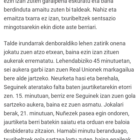
ezin izan zuten garaipena eskuratu eta bana
berdinduta amaitu zuten bi taldeak. Nahiz eta
emaitza txarra ez izan, txuribeltzek sentsazio
mingotsarekin ekin diote aste berriari.
Talde irundarrak denboraldiko lehen zatirik onena
jokatu zuen atzo etxean, baina ezin izan zituen
aukerak errematatu. Lehendabiziko 45 minutuetan,
sei aukera garbi izan zuen Real Unionek markagailua
bere alde jartzeko. Neurketa hasi eta berehala,
Seguinek ateratako falta baten jaurtiketarekin etorri
zen. 15. minutuan, berriz ere Seguinek izan zuen gola
sartzeko aukera, baina ez zuen asmatu. Jokalari
berak, 21. minutuan, Nuñezek pasea egin ondoren,
jaurtiketa berri batekin saiatu eta orduan ere baloia
desbideratu zitzaion. Hamabi minutu beranduago,
txuribeltzek gola sartzea lortu zuten, baina epaileak