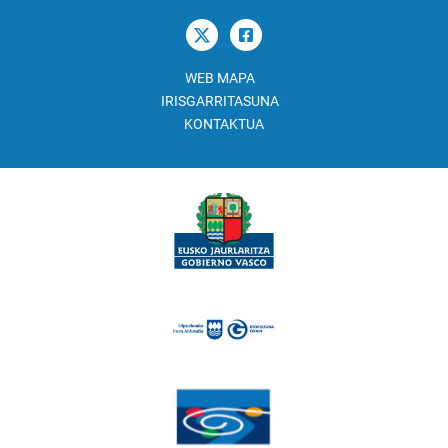
WEB MAPA
IRISGARRITASUNA
KONTAKTUA