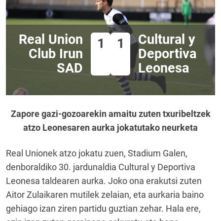
Real Union
Cultural y
1
1
Club Irun
Deportiva
SAD
Leonesa
Zapore gazi-gozoarekin amaitu zuten txuribeltzek
atzo Leonesaren aurka jokatutako neurketa
Real Unionek atzo jokatu zuen, Stadium Galen,
denboraldiko 30. jardunaldia Cultural y Deportiva
Leonesa taldearen aurka. Joko ona erakutsi zuten
Aitor Zulaikaren mutilek zelaian, eta aurkaria baino
gehiago izan ziren partidu guztian zehar. Hala ere,