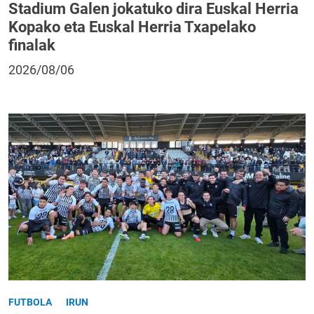
Stadium Galen jokatuko dira Euskal Herria
Kopako eta Euskal Herria Txapelako
finalak
2026/08/06
FUTBOLA
IRUN