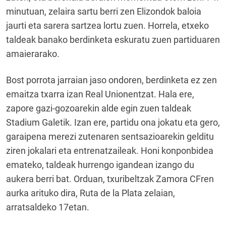
minutuan, zelaira sartu berri zen Elizondok baloia
jaurti eta sarera sartzea lortu zuen. Horrela, etxeko
taldeak banako berdinketa eskuratu zuen partiduaren
amaierarako.
Bost porrota jarraian jaso ondoren, berdinketa ez zen
emaitza txarra izan Real Unionentzat. Hala ere,
zapore gazi-gozoarekin alde egin zuen taldeak
Stadium Galetik. Izan ere, partidu ona jokatu eta gero,
garaipena merezi zutenaren sentsazioarekin gelditu
ziren jokalari eta entrenatzaileak. Honi konponbidea
emateko, taldeak hurrengo igandean izango du
aukera berri bat. Orduan, txuribeltzak Zamora CFren
aurka arituko dira, Ruta de la Plata zelaian,
arratsaldeko 17etan.