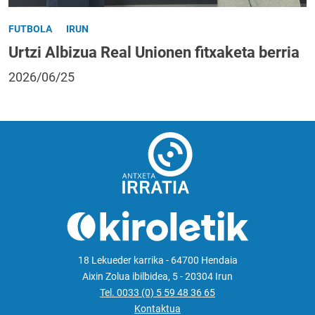
FUTBOLA
IRUN
Urtzi Albizua Real Unionen fitxaketa berria
2026/06/25
18 Lekueder karrika - 64700 Hendaia
Aixin Zolua ibilbidea, 5 - 20304 Irun
Tel. 0033 (0) 5 59 48 36 65
Kontaktua