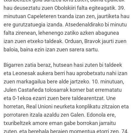
hau deuseztatu zuen Obolskiiri falta egiteagatik. 39.
minutuan Capeleteren txanda izan zen, jaurtiketa hau
ere gurutzatuegia izanda. Atsedenaldirako bi minutu
falta zirenean, lehenengo zatiko azken abagunea
izan zuen etxeko taldeak. Orduan, Bravok jaurti zuen
baloia, baina ezin izan zuen sarera sartu.
Bigarren zatia beraz, hutsean hasi zuten bi taldeek
eta Leonesak aukera berri hau aprobetxatu nahi izan
zuen markagailua bere alde jartzeko. 10. minutuan,
Julen Castañeda tolosarrak korner bat errematatu
eta 0-1ekoa ezarri zuen bere taldearentzat. Une
horretan, Real Unioni neurketa konplikatu zitzaion eta
porrotaren itzala azaldu zen Galen. Edonola ere,
txuribeltzek amore eman gabe borrokan jarraitu
zuten, eta berehala beraien momentua etorri zen. 74.