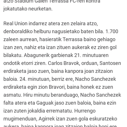
atzo Stadium Galen Terrassa FC-ren kontra
jokatutako neurketan.
Real Union indarrez atera zen zelaira atzo,
denboraldiko helburu nagusietako baten bila. 1.700
zaleen aurrean, hasieratik Terrassa baino gehiago
izan zen, nahiz eta izan zituen aukerak ez ziren gol
bilakatu. Abagunerik garbienak 21. minutuaren
ondotik etorri ziren. Carlos Bravok, orduan, Santosen
erdiraketa jaso zuen, baina kanpora joan zitzaion
baloia. 24. minutuan, berriz ere, Nacho Sanchezek
erdiraketa egin zion Bravori, baina honek ez zuen
asmatu. Hiru minutu beranduago, Nacho Sanchezek
falta atera eta Gaguak jaso zuen baloia, baina ezin
izan zuten jokaldia errematatu. Hurrengo
mugimenduan, Agirrek izan zuen gola eskuratzeko
aukera, baina kanpora joan zitzaion baloia honi ere.