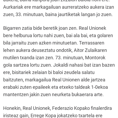
Aurkariak ere markagailuan aurreratzeko aukera izan
zuen, 33. minutuan, baina jaurtiketak langan jo zuen.
Bigarren zatia bide beretik joan zen. Real Unionek
bere helburua lortu nahi zuen, bai ala bai, eta golaren
bila jarraitu zuen azken minutuetan. Terrassaren
lehen aukera deuseztatu ondotik, Aitor Zulaikaren
mutilen txanda izan zen. 73. minutuan, Montorok
gola sartzea lortu zuen. Jokaldi nahasi bat izan bazen
ere, bisitariek zelaian bi baloi zeudela salatu
baitzuten, markagailua Real Unionen alde jartzea
erabaki zuten epaileek eta etxeko taldeak 1-0ekoa
mantentzen jakin zuen neurketa bukaerara arte.
Honekin, Real Unionek, Federazio Kopako finalerdira
iristeaz gain, Errege Kopa jokatzeko txartela ere