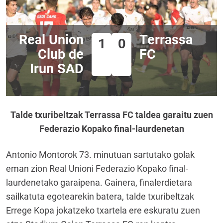
Real Union
Terrassa
1
0
Club de
FC
Irun SAD
Talde txuribeltzak Terrassa FC taldea garaitu zuen
Federazio Kopako final-laurdenetan
Antonio Montorok 73. minutuan sartutako golak
eman zion Real Unioni Federazio Kopako final-
laurdenetako garaipena. Gainera, finalerdietara
sailkatuta egotearekin batera, talde txuribeltzak
Errege Kopa jokatzeko txartela ere eskuratu zuen