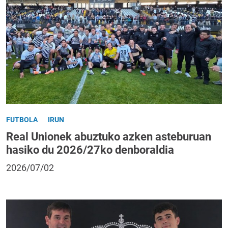
FUTBOLA
IRUN
Real Unionek abuztuko azken asteburuan
hasiko du 2026/27ko denboraldia
2026/07/02