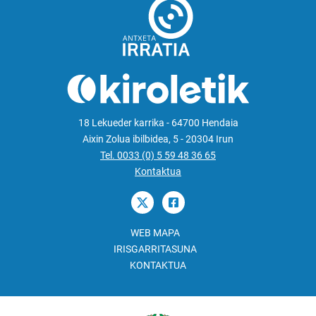
18 Lekueder karrika - 64700 Hendaia
Aixin Zolua ibilbidea, 5 - 20304 Irun
Tel. 0033 (0) 5 59 48 36 65
Kontaktua
WEB MAPA
IRISGARRITASUNA
KONTAKTUA