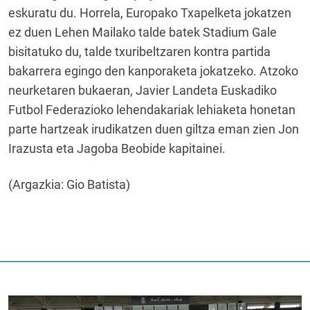
eskuratu du. Horrela, Europako Txapelketa jokatzen
ez duen Lehen Mailako talde batek Stadium Gale
bisitatuko du, talde txuribeltzaren kontra partida
bakarrera egingo den kanporaketa jokatzeko. Atzoko
neurketaren bukaeran, Javier Landeta Euskadiko
Futbol Federazioko lehendakariak lehiaketa honetan
parte hartzeak irudikatzen duen giltza eman zien Jon
Irazusta eta Jagoba Beobide kapitainei.
(Argazkia: Gio Batista)