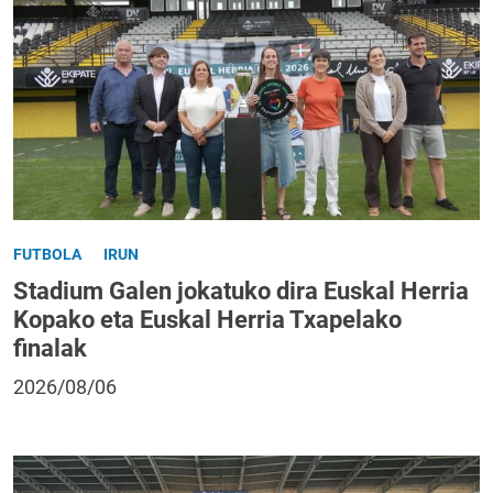
FUTBOLA
IRUN
Stadium Galen jokatuko dira Euskal Herria
Kopako eta Euskal Herria Txapelako
finalak
2026/08/06