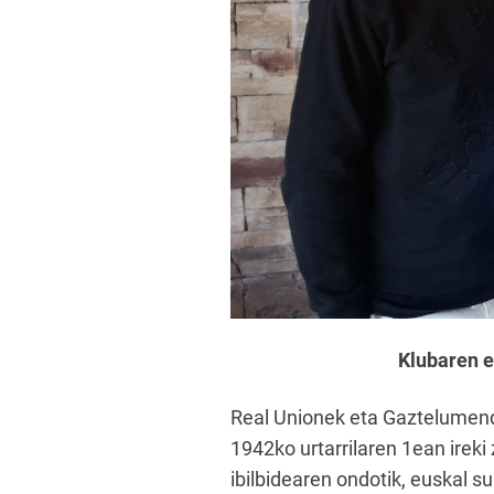
Klubaren e
Real Unionek eta Gaztelumendi
1942ko urtarrilaren 1ean irek
ibilbidearen ondotik, euskal s