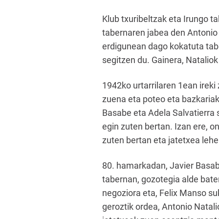
Klub txuribeltzak eta Irungo t
tabernaren jabea den Antonio 
erdigunean dago kokatuta taber
segitzen du. Gainera, Nataliok
1942ko urtarrilaren 1ean irek
zuena eta poteo eta bazkariak
Basabe eta Adela Salvatierra 
egin zuten bertan. Izan ere, o
zuten bertan eta jatetxea leh
80. hamarkadan, Javier Basab
tabernan, gozotegia alde bater
negoziora eta, Felix Manso su
geroztik ordea, Antonio Natal