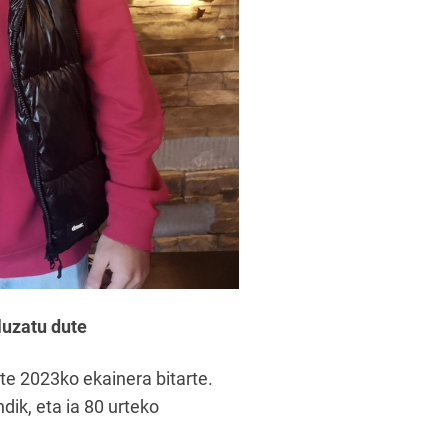
luzatu dute
te 2023ko ekainera bitarte.
ik, eta ia 80 urteko