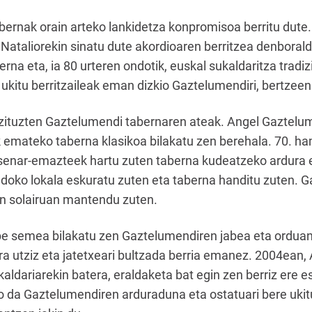
abernak orain arteko lankidetza konpromisoa berritu dute. 
Nataliorekin sinatu dute akordioaren berritzea denborald
na eta, ia 80 urteren ondotik, euskal sukaldaritza tradiz
 ukitu berritzaileak eman dizkio Gaztelumendiri, bertzeen
i zituzten Gaztelumendi tabernaren ateak. Angel Gaztelum
 emateko taberna klasikoa bilakatu zen berehala. 70. h
senar-emazteek hartu zuten taberna kudeatzeko ardura e
ndoko lokala eskuratu zuten eta taberna handitu zuten. G
en solairuan mantendu zuten.
e semea bilakatu zen Gaztelumendiren jabea eta orduan 
a utziz eta jatetxeari bultzada berria emanez. 2004ean, 
kaldariarekin batera, eraldaketa bat egin zen berriz ere
io da Gaztelumendiren arduraduna eta ostatuari bere uki