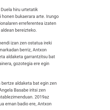
Duela hiru urtetatik
i honen bukaerara arte. Irungo
ionalaren erreferentea izaten
 aldean bereizteko.
endi izan zen ostatua ireki
amarkadan berriz, Antxon
ta aldaketa garrantzitsu bat
ainera, gozotegia ere egin
bertze aldaketa bat egin zen
Angela Basabe iritsi zen
 establezimenduan. 2019az
tua eman badio ere, Antxon