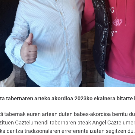
ta tabernaren arteko akordioa 2023ko ekainera bitarte 
 tabernak euren artean duten babes-akordioa berritu du
i zituen Gaztelumendi tabernaren ateak Angel Gaztelumend
ukaldaritza tradizionalaren erreferente izaten segitzen du.