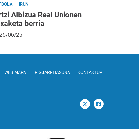
TBOLA
IRUN
tzi Albizua Real Unionen
txaketa berria
26/06/25
WEB MAPA
IRISGARRITASUNA
KONTAKTUA