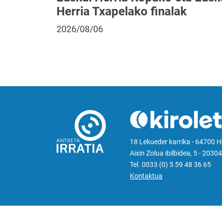
Herria Txapelako finalak
2026/08/06
18 Lekueder karrika - 64700 
Aixin Zolua ibilbidea, 5 - 20304
Tel. 0033 (0) 5 59 48 36 65
Kontaktua