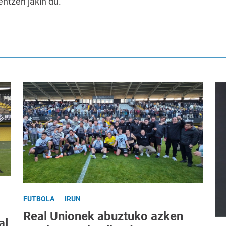
entzen jakin du.
FUTBOLA
IRUN
Real Unionek abuztuko azken
al