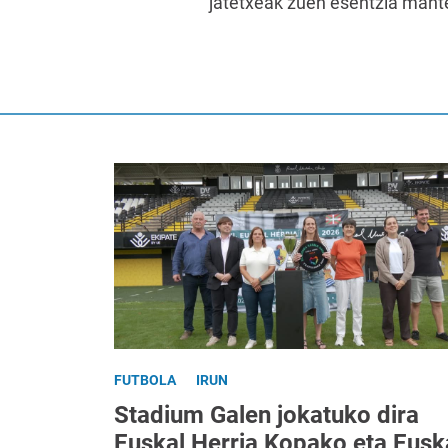
jatetxeak zuen esentzia mant
FUTBOLA
IRUN
Stadium Galen jokatuko dira
Euskal Herria Kopako eta Eusk