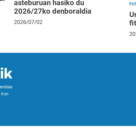
asteburuan hasiko du
FU
2026/27ko denboraldia
Ur
fi
2026/07/02
20
Hendaia
 Irun