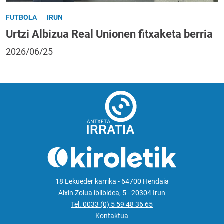
FUTBOLA
IRUN
Urtzi Albizua Real Unionen fitxaketa berria
2026/06/25
18 Lekueder karrika - 64700 Hendaia
Aixin Zolua ibilbidea, 5 - 20304 Irun
Tel. 0033 (0) 5 59 48 36 65
Kontaktua