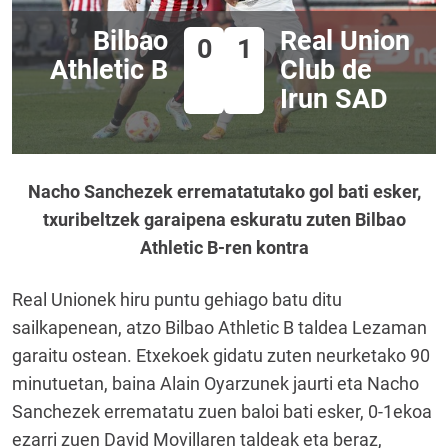
Bilbao
Real Union
0
1
Athletic B
Club de
Irun SAD
Nacho Sanchezek errematatutako gol bati esker,
txuribeltzek garaipena eskuratu zuten Bilbao
Athletic B-ren kontra
Real Unionek hiru puntu gehiago batu ditu
sailkapenean, atzo Bilbao Athletic B taldea Lezaman
garaitu ostean. Etxekoek gidatu zuten neurketako 90
minutuetan, baina Alain Oyarzunek jaurti eta Nacho
Sanchezek errematatu zuen baloi bati esker, 0-1ekoa
ezarri zuen David Movillaren taldeak eta beraz,