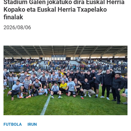
Stadium Galen jokatuko dira Euskal Herria
Kopako eta Euskal Herria Txapelako
finalak
2026/08/06
FUTBOLA
IRUN