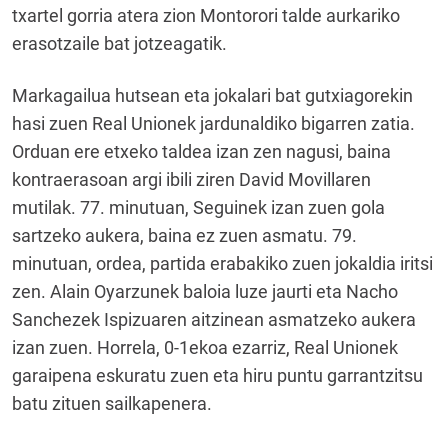
txartel gorria atera zion Montorori talde aurkariko
erasotzaile bat jotzeagatik.
Markagailua hutsean eta jokalari bat gutxiagorekin
hasi zuen Real Unionek jardunaldiko bigarren zatia.
Orduan ere etxeko taldea izan zen nagusi, baina
kontraerasoan argi ibili ziren David Movillaren
mutilak. 77. minutuan, Seguinek izan zuen gola
sartzeko aukera, baina ez zuen asmatu. 79.
minutuan, ordea, partida erabakiko zuen jokaldia iritsi
zen. Alain Oyarzunek baloia luze jaurti eta Nacho
Sanchezek Ispizuaren aitzinean asmatzeko aukera
izan zuen. Horrela, 0-1ekoa ezarriz, Real Unionek
garaipena eskuratu zuen eta hiru puntu garrantzitsu
batu zituen sailkapenera.