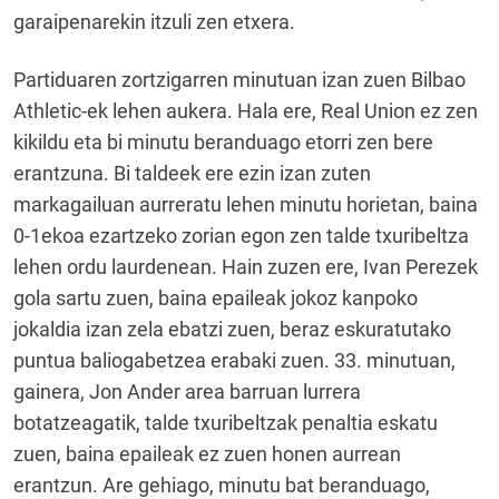
garaipenarekin itzuli zen etxera.
Partiduaren zortzigarren minutuan izan zuen Bilbao
Athletic-ek lehen aukera. Hala ere, Real Union ez zen
kikildu eta bi minutu beranduago etorri zen bere
erantzuna. Bi taldeek ere ezin izan zuten
markagailuan aurreratu lehen minutu horietan, baina
0-1ekoa ezartzeko zorian egon zen talde txuribeltza
lehen ordu laurdenean. Hain zuzen ere, Ivan Perezek
gola sartu zuen, baina epaileak jokoz kanpoko
jokaldia izan zela ebatzi zuen, beraz eskuratutako
puntua baliogabetzea erabaki zuen. 33. minutuan,
gainera, Jon Ander area barruan lurrera
botatzeagatik, talde txuribeltzak penaltia eskatu
zuen, baina epaileak ez zuen honen aurrean
erantzun. Are gehiago, minutu bat beranduago,