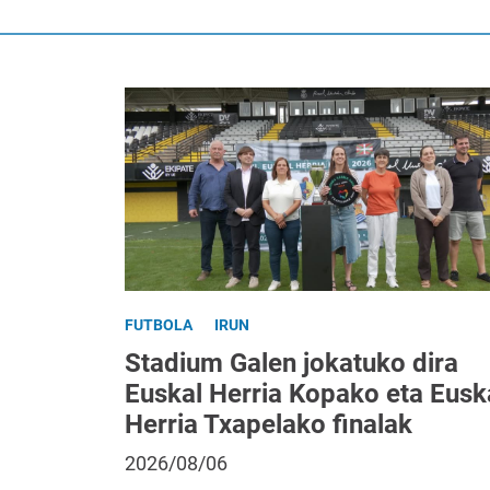
FUTBOLA
IRUN
Stadium Galen jokatuko dira
Euskal Herria Kopako eta Eusk
Herria Txapelako finalak
2026/08/06