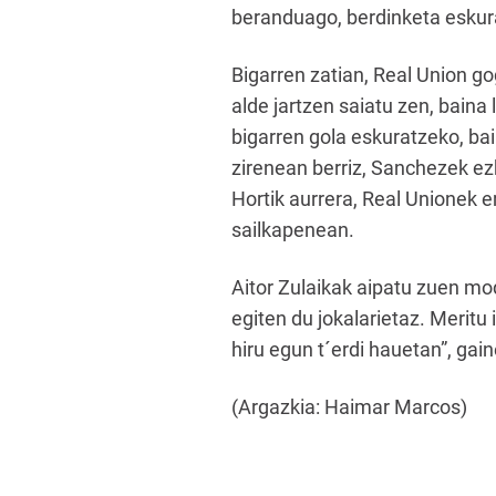
beranduago, berdinketa eskura
Bigarren zatian, Real Union go
alde jartzen saiatu zen, baina
bigarren gola eskuratzeko, ba
zirenean berriz, Sanchezek ezk
Hortik aurrera, Real Unionek 
sailkapenean.
Aitor Zulaikak aipatu zuen mod
egiten du jokalarietaz. Meritu
hiru egun t´erdi hauetan”, gai
(Argazkia: Haimar Marcos)