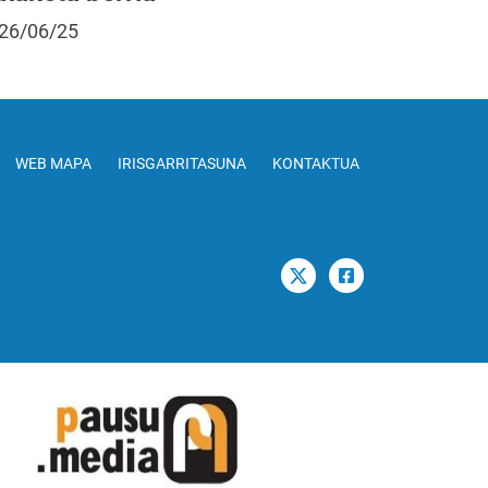
26/06/25
WEB MAPA
IRISGARRITASUNA
KONTAKTUA