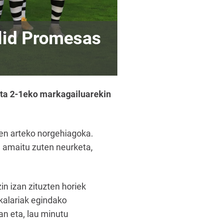
lid Promesas
 eta 2-1eko markagailuarekin
en arteko norgehiagoka.
n amaitu zuten neurketa,
in izan zituzten horiek
okalariak egindako
an eta, lau minutu