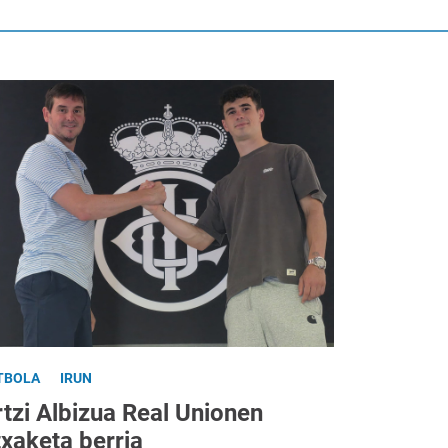
TBOLA
IRUN
tzi Albizua Real Unionen
txaketa berria