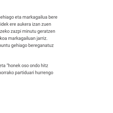
 gehiago eta markagailua bere
lidek ere aukera izan zuen
itzeko zazpi minutu geratzen
koa markagailuan jarriz.
u puntu gehiago bereganatuz
 eta “honek oso ondo hitz
ahorrako partiduari hurrengo