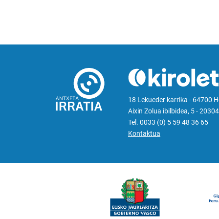
18 Lekueder karrika - 64700 
Aixin Zolua ibilbidea, 5 - 20304
Tel. 0033 (0) 5 59 48 36 65
Kontaktua