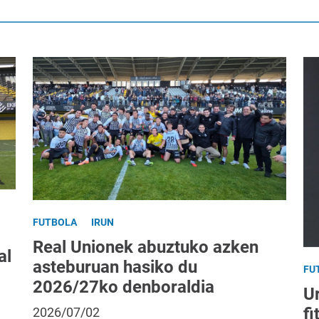
FUTBOLA
IRUN
Real Unionek abuztuko azken
al
asteburuan hasiko du
FU
2026/27ko denboraldia
Ur
fi
2026/07/02