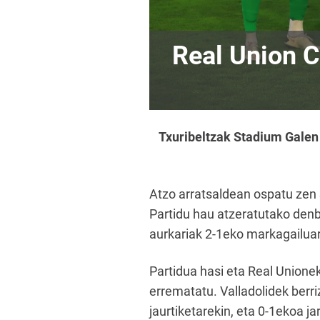
Real Union 
Txuribeltzak Stadium Galen 
Atzo arratsaldean ospatu zen
Partidu hau atzeratutako denb
aurkariak 2-1eko markagailua
Partidua hasi eta Real Unionek
errematatu. Valladolidek berri
jaurtiketarekin, eta 0-1ekoa 