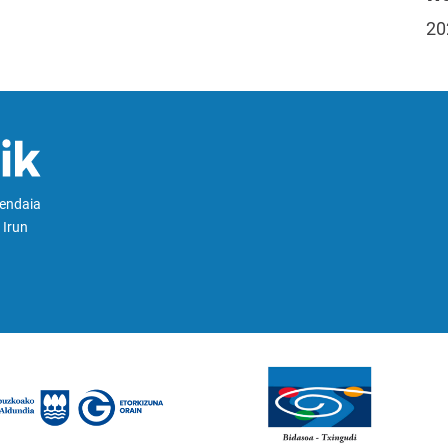
20
Hendaia
 Irun