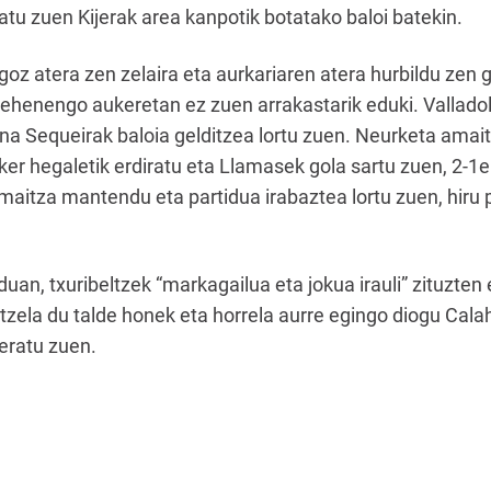
tu zuen Kijerak area kanpotik botatako baloi batekin.
goz atera zen zelaira eta aurkariaren atera hurbildu zen
 lehenengo aukeretan ez zuen arrakastarik eduki. Vallado
ina Sequeirak baloia gelditzea lortu zuen. Neurketa ama
er hegaletik erdiratu eta Llamasek gola sartu zuen, 2-1e
emaitza mantendu eta partidua irabaztea lortu zuen, hir
uan, txuribeltzek “markagailua eta jokua irauli” zituzten
 itzela du talde honek eta horrela aurre egingo diogu Cal
neratu zuen.