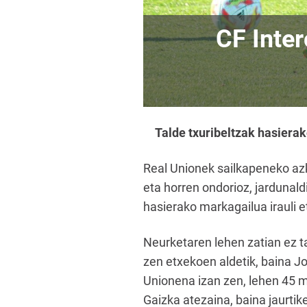
CF Inter
Talde txuribeltzak hasierak
Real Unionek sailkapeneko azke
eta horren ondorioz, jardunal
hasierako markagailua irauli e
Neurketaren lehen zatian ez ta
zen etxekoen aldetik, baina Jo
Unionena izan zen, lehen 45 m
Gaizka atezaina, baina jaurtik