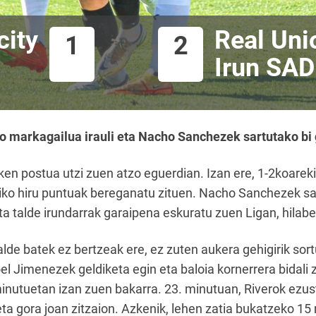
city
Real Uni
1
2
Irun SAD
o markagailua irauli eta Nacho Sanchezek sartutako bi 
n postua utzi zuen atzo eguerdian. Izan ere, 1-2koarekin 
diko hiru puntuak bereganatu zituen. Nacho Sanchezek sart
ta talde irundarrak garaipena eskuratu zuen Ligan, hilabe
lde batek ez bertzeak ere, ez zuten aukera gehigirik sort
el Jimenezek geldiketa egin eta baloia kornerrera bidali
inutuetan izan zuen bakarra. 23. minutuan, Riverok ezus
eta gora joan zitzaion. Azkenik, lehen zatia bukatzeko 15 