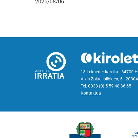
2026/08/06
18 Lekueder karrika - 64700 
Aixin Zolua ibilbidea, 5 - 20304
Tel. 0033 (0) 5 59 48 36 65
Kontaktua