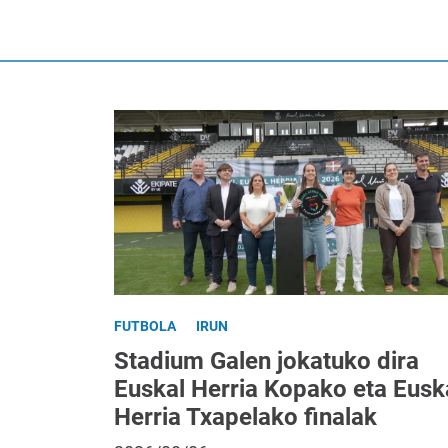
FUTBOLA
IRUN
Stadium Galen jokatuko dira
Euskal Herria Kopako eta Eusk
Herria Txapelako finalak