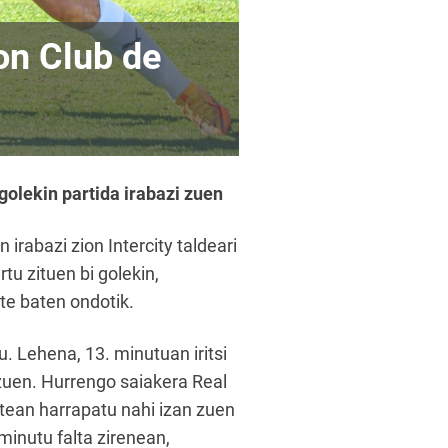
on Club de
golekin partida irabazi zuen
irabazi zion Intercity taldeari
u zituen bi golekin,
te baten ondotik.
u. Lehena, 13. minutuan iritsi
 zuen. Hurrengo saiakera Real
tean harrapatu nahi izan zuen
minutu falta zirenean,