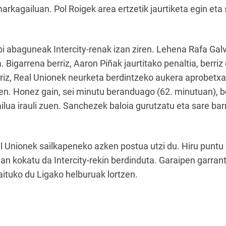
rkagailuan. Pol Roigek area ertzetik jaurtiketa egin eta s
bi abaguneak Intercity-renak izan ziren. Lehena Rafa Gal
a. Bigarrena berriz, Aaron Piñak jaurtitako penaltia, berr
rriz, Real Unionek neurketa berdintzeko aukera aprobet
uen. Honez gain, sei minutu beranduago (62. minutuan), ber
ilua irauli zuen. Sanchezek baloia gurutzatu eta sare barr
l Unionek sailkapeneko azken postua utzi du. Hiru puntu 
uan kokatu da Intercity-rekin berdinduta. Garaipen garrantz
raituko du Ligako helburuak lortzen.