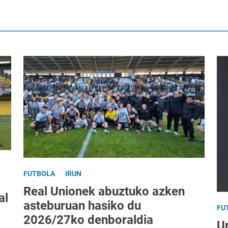
FUTBOLA
IRUN
Real Unionek abuztuko azken
al
asteburuan hasiko du
FU
2026/27ko denboraldia
Ur