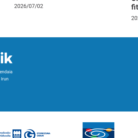
fi
2026/07/02
20
Hendaia
 Irun