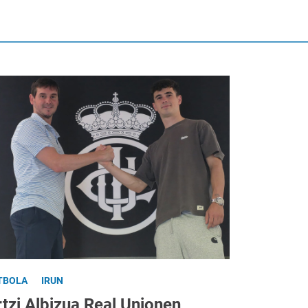
TBOLA
IRUN
tzi Albizua Real Unionen