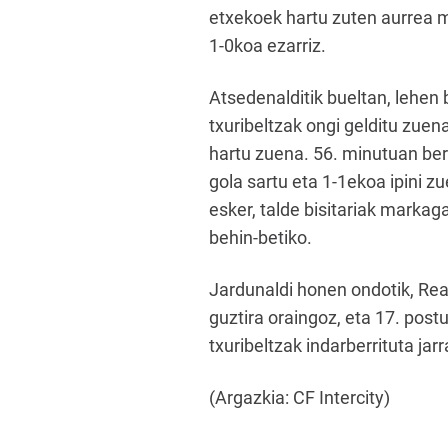
etxekoek hartu zuten aurrea ma
1-0koa ezarriz.
Atsedenalditik bueltan, lehen 
txuribeltzak ongi gelditu zuen
hartu zuena. 56. minutuan be
gola sartu eta 1-1ekoa ipini z
esker, talde bisitariak markaga
behin-betiko.
Jardunaldi honen ondotik, Rea
guztira oraingoz, eta 17. post
txuribeltzak indarberrituta jar
(Argazkia: CF Intercity)