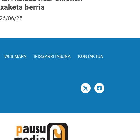
txaketa berria
26/06/25
WEB MAPA
IRISGARRITASUNA
KONTAKTUA