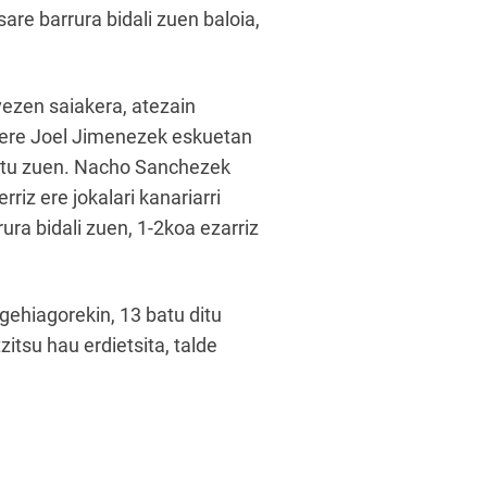
are barrura bidali zuen baloia,
vezen saiakera, atezain
iz ere Joel Jimenezek eskuetan
xatu zuen. Nacho Sanchezek
riz ere jokalari kanariarri
ura bidali zuen, 1-2koa ezarriz
gehiagorekin, 13 batu ditu
itsu hau erdietsita, talde