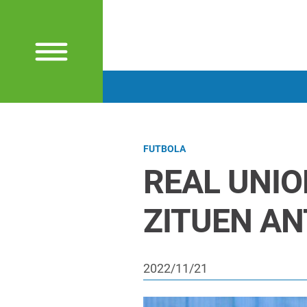
FUTBOLA
REAL UNI
ZITUEN A
2022/11/21