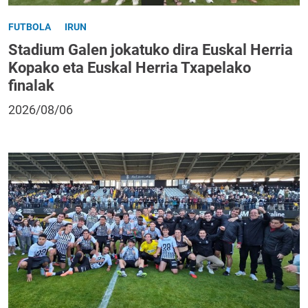
FUTBOLA
IRUN
Stadium Galen jokatuko dira Euskal Herria
Kopako eta Euskal Herria Txapelako
finalak
2026/08/06