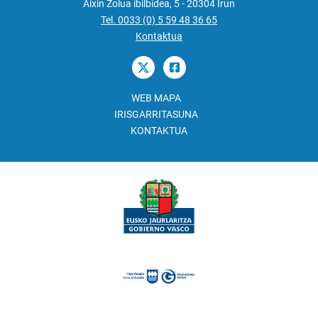
Aixin Zolua ibilbidea, 5 - 20304 Irun
Tel. 0033 (0) 5 59 48 36 65
Kontaktua
WEB MAPA
IRISGARRITASUNA
KONTAKTUA