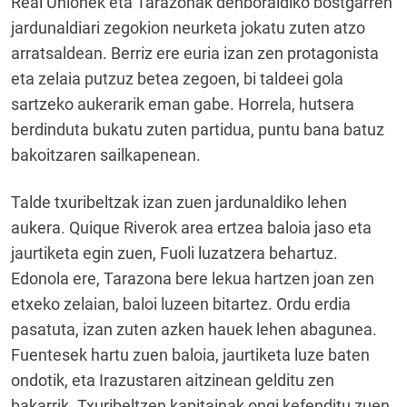
Real Unionek eta Tarazonak denboraldiko bostgarren
jardunaldiari zegokion neurketa jokatu zuten atzo
arratsaldean. Berriz ere euria izan zen protagonista
eta zelaia putzuz betea zegoen, bi taldeei gola
sartzeko aukerarik eman gabe. Horrela, hutsera
berdinduta bukatu zuten partidua, puntu bana batuz
bakoitzaren sailkapenean.
Talde txuribeltzak izan zuen jardunaldiko lehen
aukera. Quique Riverok area ertzea baloia jaso eta
jaurtiketa egin zuen, Fuoli luzatzera behartuz.
Edonola ere, Tarazona bere lekua hartzen joan zen
etxeko zelaian, baloi luzeen bitartez. Ordu erdia
pasatuta, izan zuten azken hauek lehen abagunea.
Fuentesek hartu zuen baloia, jaurtiketa luze baten
ondotik, eta Irazustaren aitzinean gelditu zen
bakarrik. Txuribeltzen kapitainak ongi kefenditu zuen