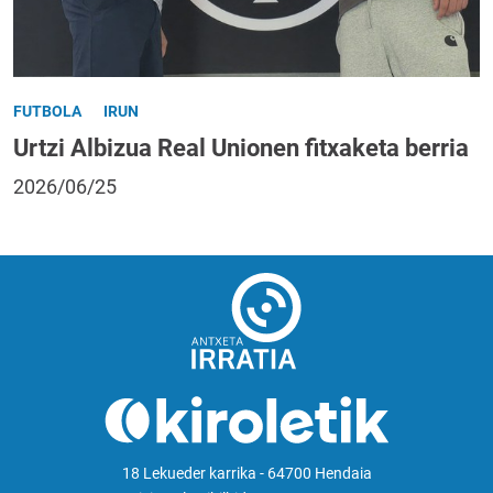
FUTBOLA
IRUN
Urtzi Albizua Real Unionen fitxaketa berria
2026/06/25
18 Lekueder karrika - 64700 Hendaia