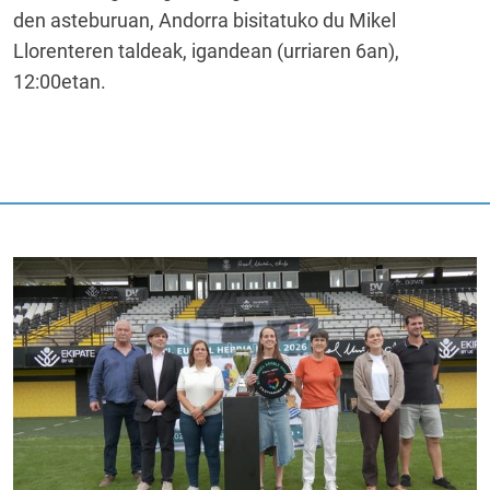
den asteburuan, Andorra bisitatuko du Mikel
Llorenteren taldeak, igandean (urriaren 6an),
12:00etan.