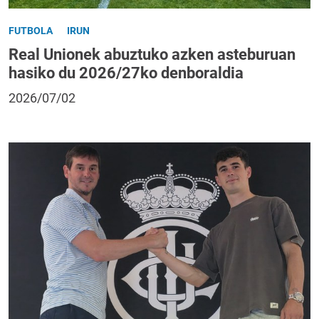
FUTBOLA
IRUN
Real Unionek abuztuko azken asteburuan
hasiko du 2026/27ko denboraldia
2026/07/02