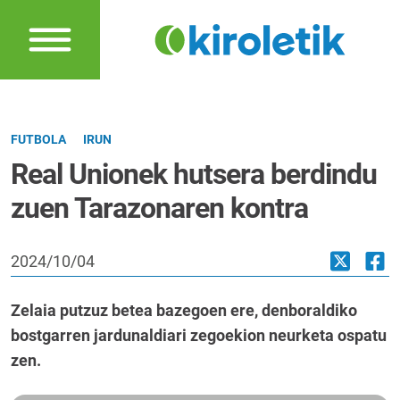
FUTBOLA
IRUN
Real Unionek hutsera berdindu
zuen Tarazonaren kontra
2024/10/04
Zelaia putzuz betea bazegoen ere, denboraldiko
bostgarren jardunaldiari zegoekion neurketa ospatu
zen.