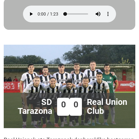
SD
Real Union
0
0
Tarazona
Club