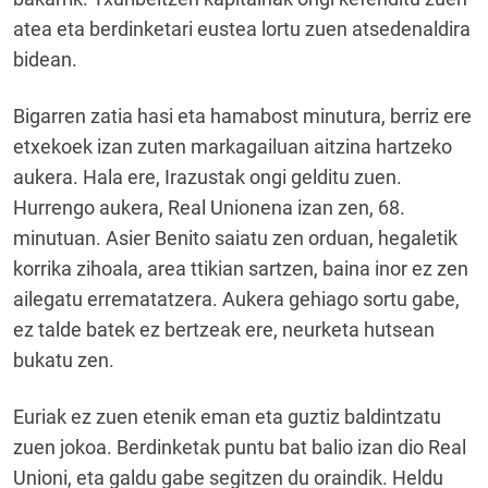
atea eta berdinketari eustea lortu zuen atsedenaldira
bidean.
Bigarren zatia hasi eta hamabost minutura, berriz ere
etxekoek izan zuten markagailuan aitzina hartzeko
aukera. Hala ere, Irazustak ongi gelditu zuen.
Hurrengo aukera, Real Unionena izan zen, 68.
minutuan. Asier Benito saiatu zen orduan, hegaletik
korrika zihoala, area ttikian sartzen, baina inor ez zen
ailegatu errematatzera. Aukera gehiago sortu gabe,
ez talde batek ez bertzeak ere, neurketa hutsean
bukatu zen.
Euriak ez zuen etenik eman eta guztiz baldintzatu
zuen jokoa. Berdinketak puntu bat balio izan dio Real
Unioni, eta galdu gabe segitzen du oraindik. Heldu