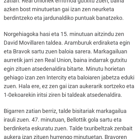
zatian. Real Unionek erritmoa gutxitu zuen, baina
azken bost minutuetan gai izan zen neurketa
berdintzeko eta jardunaldiko puntuak banatzeko.
Norgehiagoka hasi eta 15. minutuan aitzindu zen
David Movillaren taldea. Aramburuk erdiraketa egin
eta Bravok sartu zuen baloia sarera. Markagailuan
aurretik jarri zen Real Union, baina indarrak gutxitu
egin zituen atsedenaldira bitarte. Minutu horietan
gehiago izan zen Intercity eta baloiaren jabetza eduki
zuen. Hala ere, ez zen gai izan aukerarik sortzeko eta
1-0ekoarekin iritsi ziren bi taldeak atsedenaldira.
Bigarren zatian berriz, talde bisitariak markagailua
irauli zuen. 47. minutuan, Bellottik gola sartu eta
berdinketa eskuratu zuen. Talde txuribeltzak zenbait
aukera izan zituen hurrengo minutuetan, Bravoren