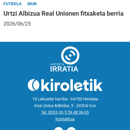
FUTBOLA
IRUN
Urtzi Albizua Real Unionen fitxaketa berria
2026/06/25
18 Lekueder karrika - 64700 Hendaia
Aixin Zolua ibilbidea, 5 - 20304 Irun
Tel. 0033 (0) 5 59 48 36 65
Kontaktua