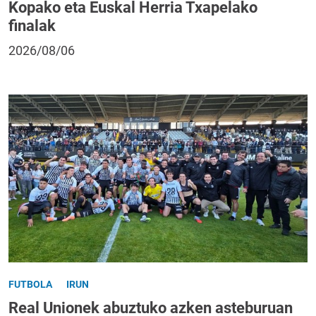
Kopako eta Euskal Herria Txapelako
finalak
2026/08/06
FUTBOLA
IRUN
Real Unionek abuztuko azken asteburuan