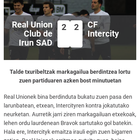
Real Union
CF
2
2
Club de
Intercity
Irun SAD
Talde txuribeltzak markagailua berdintzea lortu
zuen partiduaren azken bost minutuetan
Real Unionek bina berdinduta bukatu zuen pasa den
larunbatean, etxean, Intercityren kontra jokatutako
neurketan. Aurretik jarri ziren markagailuan etxekoak,
lehen ordu laurdenean Bravok sartutako gol batekin.
Hala ere, Intercityk emaitza irauli egin zuen bigarren