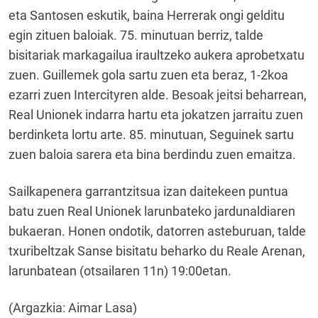
eta Santosen eskutik, baina Herrerak ongi gelditu
egin zituen baloiak. 75. minutuan berriz, talde
bisitariak markagailua iraultzeko aukera aprobetxatu
zuen. Guillemek gola sartu zuen eta beraz, 1-2koa
ezarri zuen Intercityren alde. Besoak jeitsi beharrean,
Real Unionek indarra hartu eta jokatzen jarraitu zuen
berdinketa lortu arte. 85. minutuan, Seguinek sartu
zuen baloia sarera eta bina berdindu zuen emaitza.
Sailkapenera garrantzitsua izan daitekeen puntua
batu zuen Real Unionek larunbateko jardunaldiaren
bukaeran. Honen ondotik, datorren asteburuan, talde
txuribeltzak Sanse bisitatu beharko du Reale Arenan,
larunbatean (otsailaren 11n) 19:00etan.
(Argazkia: Aimar Lasa)