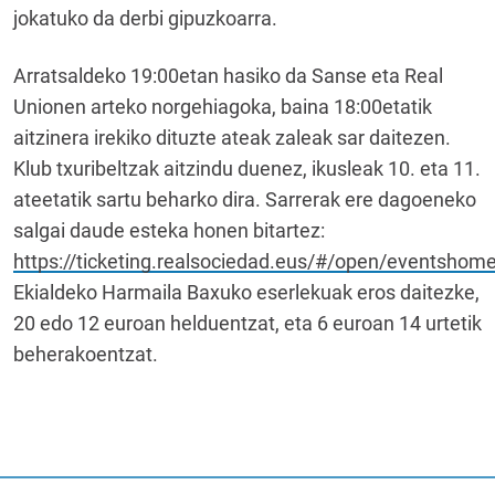
jokatuko da derbi gipuzkoarra.
Arratsaldeko 19:00etan hasiko da Sanse eta Real
Unionen arteko norgehiagoka, baina 18:00etatik
aitzinera irekiko dituzte ateak zaleak sar daitezen.
Klub txuribeltzak aitzindu duenez, ikusleak 10. eta 11.
ateetatik sartu beharko dira. Sarrerak ere dagoeneko
salgai daude esteka honen bitartez:
https://ticketing.realsociedad.eus/#/open/eventshom
Ekialdeko Harmaila Baxuko eserlekuak eros daitezke,
20 edo 12 euroan helduentzat, eta 6 euroan 14 urtetik
beherakoentzat.