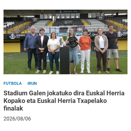
FUTBOLA
IRUN
Stadium Galen jokatuko dira Euskal Herria
Kopako eta Euskal Herria Txapelako
finalak
2026/08/06