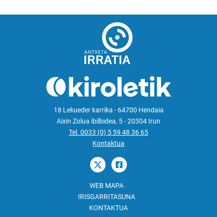
18 Lekueder karrika - 64700 Hendaia
Aixin Zolua ibilbidea, 5 - 20304 Irun
Tel. 0033 (0) 5 59 48 36 65
Kontaktua
WEB MAPA
IRISGARRITASUNA
KONTAKTUA