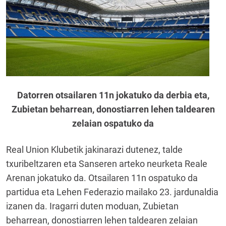
Datorren otsailaren 11n jokatuko da derbia eta,
Zubietan beharrean, donostiarren lehen taldearen
zelaian ospatuko da
Real Union Klubetik jakinarazi dutenez, talde
txuribeltzaren eta Sanseren arteko neurketa Reale
Arenan jokatuko da. Otsailaren 11n ospatuko da
partidua eta Lehen Federazio mailako 23. jardunaldia
izanen da. Iragarri duten moduan, Zubietan
beharrean, donostiarren lehen taldearen zelaian