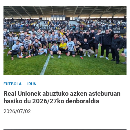
FUTBOLA
IRUN
Real Unionek abuztuko azken asteburuan
hasiko du 2026/27ko denboraldia
2026/07/02