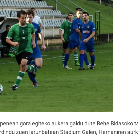
apenean gora egiteko aukera galdu dute Behe Bidasoko t
rdindu zuen larunbatean Stadium Galen, Hernaniren aurka