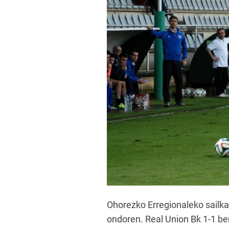
Ohorezko Erregionaleko sailk
ondoren. Real Union Bk 1-1 be