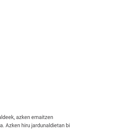
aldeek, azken emaitzen
. Azken hiru jardunaldietan bi