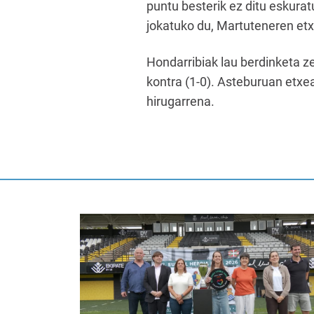
puntu besterik ez ditu eskura
jokatuko du, Martuteneren et
Hondarribiak lau berdinketa 
kontra (1-0). Asteburuan etxea
hirugarrena.