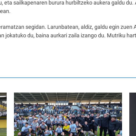
tu, eta sailkapenaren burura hurbiltzeko aukera galdu du
xean.
zeramatzan segidan. Larunbatean, aldiz, galdu egin zuen
n jokatuko du, baina aurkari zaila izango du. Mutriku ha