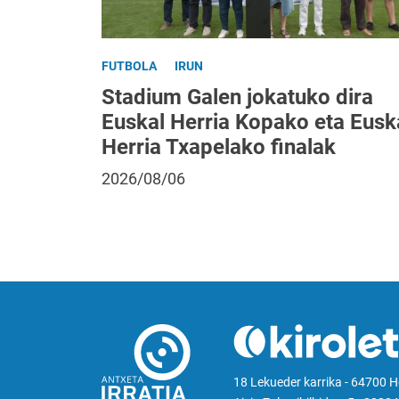
FUTBOLA
IRUN
Stadium Galen jokatuko dira
Euskal Herria Kopako eta Eusk
Herria Txapelako finalak
2026/08/06
18 Lekueder karrika - 64700 