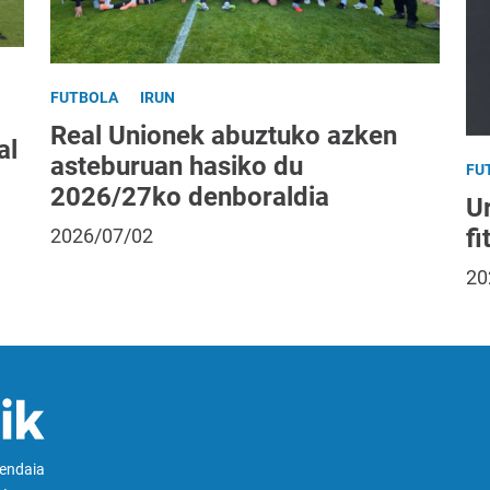
FUTBOLA
IRUN
Real Unionek abuztuko azken
al
asteburuan hasiko du
FU
2026/27ko denboraldia
Ur
fi
2026/07/02
20
Hendaia