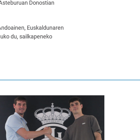
. Asteburuan Donostian
 Andoainen, Euskaldunaren
rtuko du, sailkapeneko