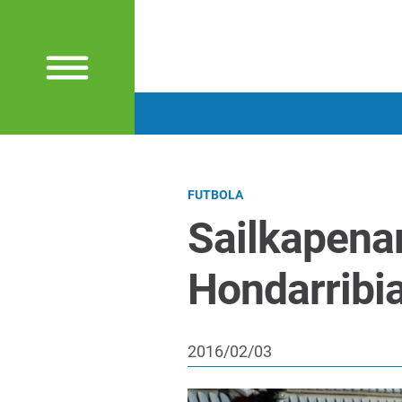
FUTBOLA
Sailkapenar
Hondarribia
2016/02/03