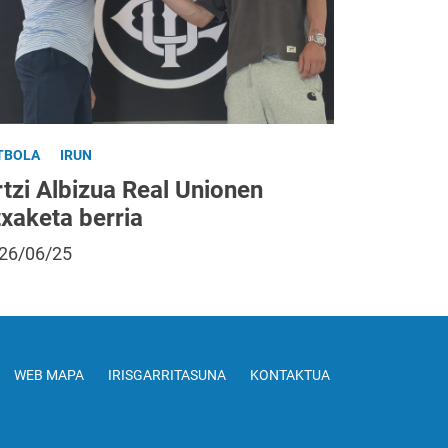
TBOLA
IRUN
tzi Albizua Real Unionen
txaketa berria
26/06/25
WEB MAPA
IRISGARRITASUNA
KONTAKTUA