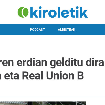
PODCAST
ALBISTEAK
en erdian gelditu dira
 eta Real Union B