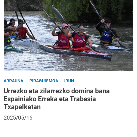
ARRAUNA
PIRAGUISMOA
IRUN
Urrezko eta zilarrezko domina bana
Espainiako Erreka eta Trabesia
Txapelketan
2025/05/16