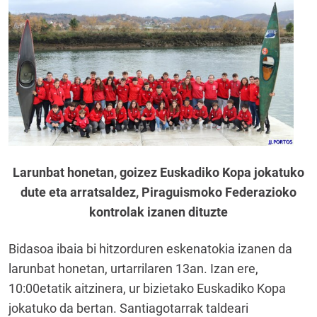
Larunbat honetan, goizez Euskadiko Kopa jokatuko
dute eta arratsaldez, Piraguismoko Federazioko
kontrolak izanen dituzte
Bidasoa ibaia bi hitzorduren eskenatokia izanen da
larunbat honetan, urtarrilaren 13an. Izan ere,
10:00etatik aitzinera, ur bizietako Euskadiko Kopa
jokatuko da bertan. Santiagotarrak taldeari