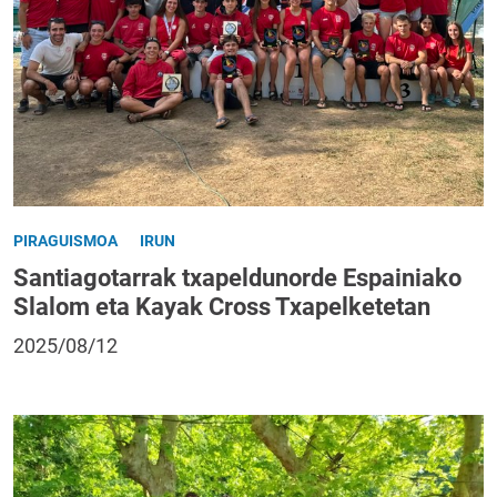
PIRAGUISMOA
IRUN
Santiagotarrak txapeldunorde Espainiako
Slalom eta Kayak Cross Txapelketetan
2025/08/12