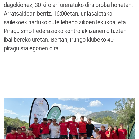
dagokionez, 30 kirolari ureratuko dira proba honetan.
Arratsaldean berriz, 16:00etan, ur lasaietako
sailekoek hartuko dute lehenbizikoen lekukoa, eta
Piraguismo Federazioko kontrolak izanen dituzten
ibai bereko uretan. Bertan, Irungo klubeko 40
piraguista egonen dira.