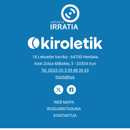
18 Lekueder karrika - 64700 Hendaia
Aixin Zolua ibilbidea, 5 - 20304 Irun
Tel. 0033 (0) 5 59 48 36 65
Kontaktua
WEB MAPA
IRISGARRITASUNA
KONTAKTUA