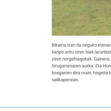
Bikaina izan da neguko etenar
kanpo aritu ziren biak larunb
ziren norgehiagokak. Gainera,
hirugarrenaren aurka. Eta Hon
bosgarren dira orain, hogeita b
sailkapenean.