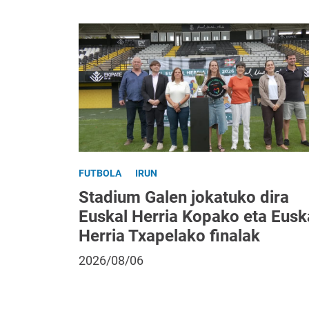
FUTBOLA
IRUN
Stadium Galen jokatuko dira
Euskal Herria Kopako eta Eusk
Herria Txapelako finalak
2026/08/06