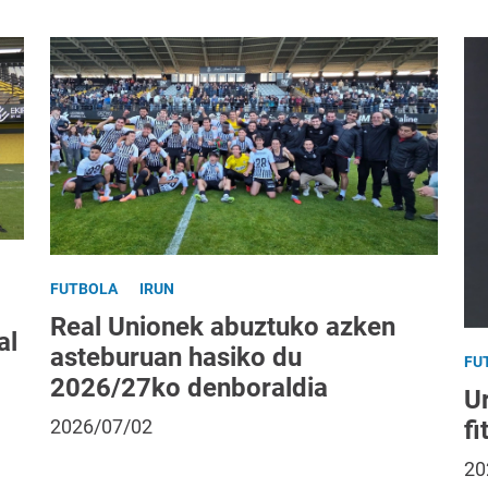
FUTBOLA
IRUN
Real Unionek abuztuko azken
al
asteburuan hasiko du
FU
2026/27ko denboraldia
Ur
fi
2026/07/02
20