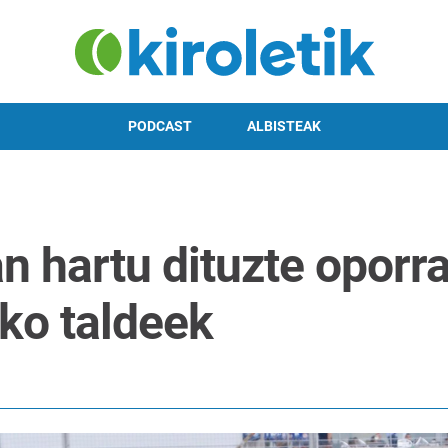
PODCAST
ALBISTEAK
n hartu dituzte opor
ko taldeek