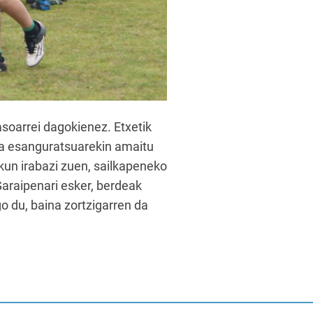
soarrei dagokienez. Etxetik
tza esanguratsuarekin amaitu
kun irabazi zuen, sailkapeneko
Garaipenari esker, berdeak
go du, baina zortzigarren da