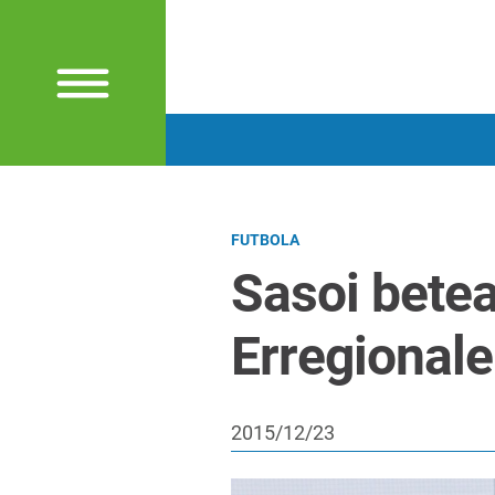
FUTBOLA
Sasoi betea
Erregionale
2015/12/23