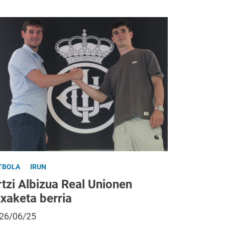
TBOLA
IRUN
tzi Albizua Real Unionen
txaketa berria
26/06/25