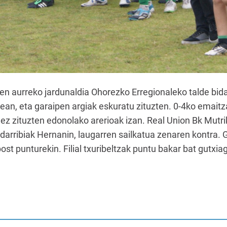
en aurreko jardunaldia Ohorezko Erregionaleko talde bida
atean, eta garaipen argiak eskuratu zituzten. 0-4ko emai
 ez zituzten edonolako arerioak izan. Real Union Bk Mutri
darribiak Hernanin, laugarren sailkatua zenaren kontra. 
ost punturekin. Filial txuribeltzak puntu bakar bat gutxia