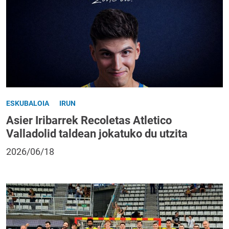
ESKUBALOIA
IRUN
Asier Iribarrek Recoletas Atletico
Valladolid taldean jokatuko du utzita
2026/06/18