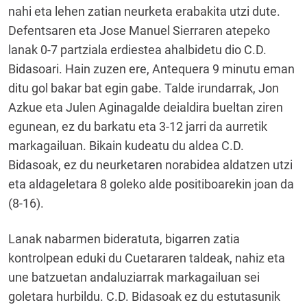
nahi eta lehen zatian neurketa erabakita utzi dute.
Defentsaren eta Jose Manuel Sierraren atepeko
lanak 0-7 partziala erdiestea ahalbidetu dio C.D.
Bidasoari. Hain zuzen ere, Antequera 9 minutu eman
ditu gol bakar bat egin gabe. Talde irundarrak, Jon
Azkue eta Julen Aginagalde deialdira bueltan ziren
egunean, ez du barkatu eta 3-12 jarri da aurretik
markagailuan. Bikain kudeatu du aldea C.D.
Bidasoak, ez du neurketaren norabidea aldatzen utzi
eta aldageletara 8 goleko alde positiboarekin joan da
(8-16).
Lanak nabarmen bideratuta, bigarren zatia
kontrolpean eduki du Cuetararen taldeak, nahiz eta
une batzuetan andaluziarrak markagailuan sei
goletara hurbildu. C.D. Bidasoak ez du estutasunik