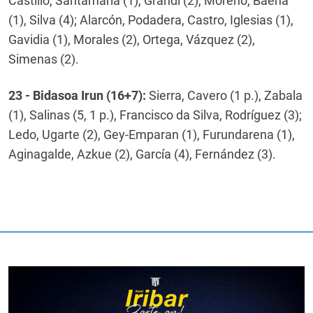
Castillo, Santamaría (1), Grandi (2), Moreno, Baena
(1), Silva (4); Alarcón, Podadera, Castro, Iglesias (1),
Gavidia (1), Morales (2), Ortega, Vázquez (2),
Simenas (2).
23 - Bidasoa Irun (16+7):
Sierra, Cavero (1 p.), Zabala
(1), Salinas (5, 1 p.), Francisco da Silva, Rodríguez (3);
Ledo, Ugarte (2), Gey-Emparan (1), Furundarena (1),
Aginagalde, Azkue (2), García (4), Fernández (3).