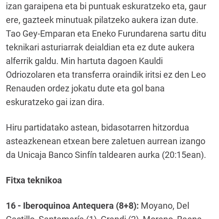
izan garaipena eta bi puntuak eskuratzeko eta, gaur
ere, gazteek minutuak pilatzeko aukera izan dute.
Tao Gey-Emparan eta Eneko Furundarena sartu ditu
teknikari asturiarrak deialdian eta ez dute aukera
alferrik galdu. Min hartuta dagoen Kauldi
Odriozolaren eta transferra oraindik iritsi ez den Leo
Renauden ordez jokatu dute eta gol bana
eskuratzeko gai izan dira.
Hiru partidatako astean, bidasotarren hitzordua
asteazkenean etxean bere zaletuen aurrean izango
da Unicaja Banco Sinfín taldearen aurka (20:15ean).
Fitxa teknikoa
16 - Iberoquinoa Antequera (8+8):
Moyano, Del