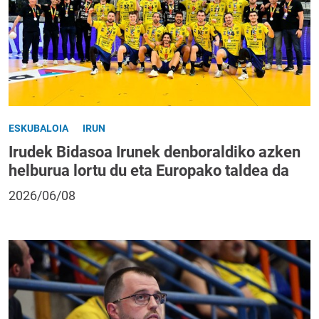
ESKUBALOIA
IRUN
Irudek Bidasoa Irunek denboraldiko azken
helburua lortu du eta Europako taldea da
2026/06/08