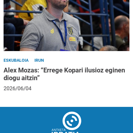
ESKUBALOIA
IRUN
Alex Mozas: “Errege Kopari ilusioz eginen
diogu aitzin”
2026/06/04