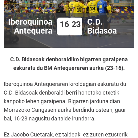
Iberoquinoa
C.D.
16
23
Antequera
Bidasoa
C.D. Bidasoak denboraldiko bigarren garaipena
eskuratu du BM Antequeraren aurka (23-16).
Iberoquinoa Antequeraren kiroldegian eskuratu du
C.D. Bidasoak denboraldi berri honetako etxetik
kanpoko lehen garaipena. Bigarren jardunaldian
Morrazoko Cangasen aurka berdindu ostean, gaur
bai, 16-23 nagusitu da talde irundarra.
Ez Jacobo Cuetarak, ez taldeak, ez zuten ezusterik