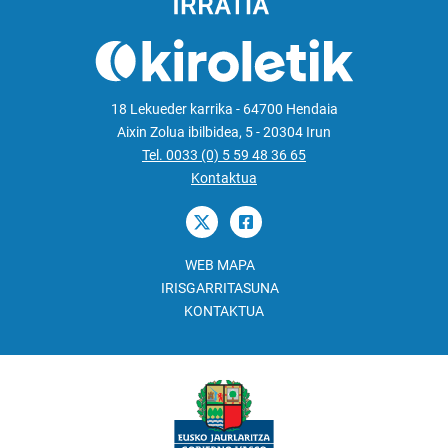
18 Lekueder karrika - 64700 Hendaia
Aixin Zolua ibilbidea, 5 - 20304 Irun
Tel. 0033 (0) 5 59 48 36 65
Kontaktua
WEB MAPA
IRISGARRITASUNA
KONTAKTUA