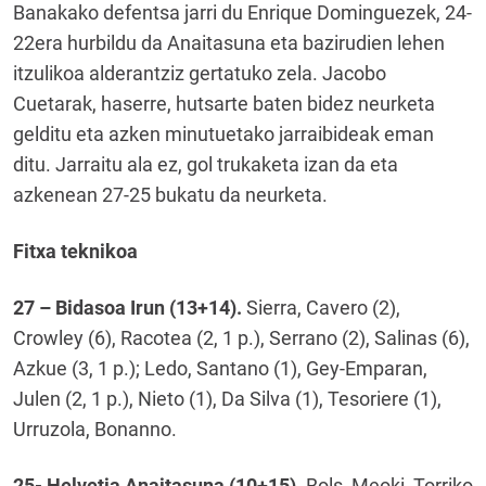
Banakako defentsa jarri du Enrique Dominguezek, 24-
22era hurbildu da Anaitasuna eta bazirudien lehen
itzulikoa alderantziz gertatuko zela. Jacobo
Cuetarak, haserre, hutsarte baten bidez neurketa
gelditu eta azken minutuetako jarraibideak eman
ditu. Jarraitu ala ez, gol trukaketa izan da eta
azkenean 27-25 bukatu da neurketa.
Fitxa teknikoa
27 – Bidasoa Irun (13+14).
Sierra, Cavero (2),
Crowley (6), Racotea (2, 1 p.), Serrano (2), Salinas (6),
Azkue (3, 1 p.); Ledo, Santano (1), Gey-Emparan,
Julen (2, 1 p.), Nieto (1), Da Silva (1), Tesoriere (1),
Urruzola, Bonanno.
25- Helvetia Anaitasuna (10+15).
Bols, Meoki, Torriko