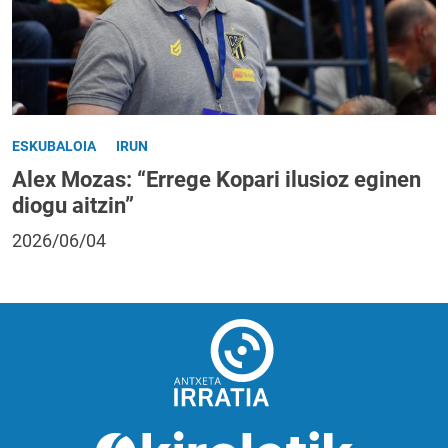
ESKUBALOIA
IRUN
Alex Mozas: “Errege Kopari ilusioz eginen
diogu aitzin”
2026/06/04