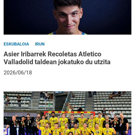
ESKUBALOIA
IRUN
Asier Iribarrek Recoletas Atletico
Valladolid taldean jokatuko du utzita
2026/06/18