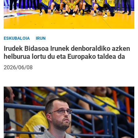
ESKUBALOIA
IRUN
Irudek Bidasoa Irunek denboraldiko azken
helburua lortu du eta Europako taldea da
2026/06/08