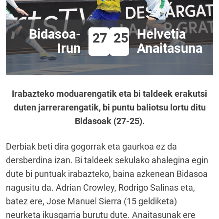
Bidasoa-
Helvetia
27
25
Irun
Anaitasuna
Irabazteko moduarengatik eta bi taldeek erakutsi
duten jarrerarengatik, bi puntu baliotsu lortu ditu
Bidasoak (27-25).
Derbiak beti dira gogorrak eta gaurkoa ez da
dersberdina izan. Bi taldeek sekulako ahalegina egin
dute bi puntuak irabazteko, baina azkenean Bidasoa
nagusitu da. Adrian Crowley, Rodrigo Salinas eta,
batez ere, Jose Manuel Sierra (15 geldiketa)
neurketa ikusgarria burutu dute. Anaitasunak ere