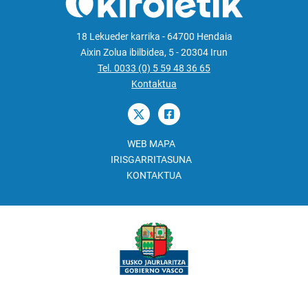
18 Lekueder karrika - 64700 Hendaia
Aixin Zolua ibilbidea, 5 - 20304 Irun
Tel. 0033 (0) 5 59 48 36 65
Kontaktua
WEB MAPA
IRISGARRITASUNA
KONTAKTUA