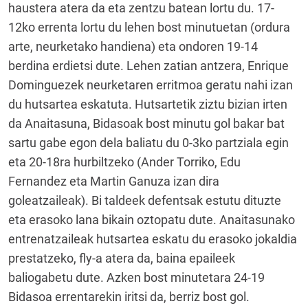
haustera atera da eta zentzu batean lortu du. 17-
12ko errenta lortu du lehen bost minutuetan (ordura
arte, neurketako handiena) eta ondoren 19-14
berdina erdietsi dute. Lehen zatian antzera, Enrique
Dominguezek neurketaren erritmoa geratu nahi izan
du hutsartea eskatuta. Hutsartetik ziztu bizian irten
da Anaitasuna, Bidasoak bost minutu gol bakar bat
sartu gabe egon dela baliatu du 0-3ko partziala egin
eta 20-18ra hurbiltzeko (Ander Torriko, Edu
Fernandez eta Martin Ganuza izan dira
goleatzaileak). Bi taldeek defentsak estutu dituzte
eta erasoko lana bikain oztopatu dute. Anaitasunako
entrenatzaileak hutsartea eskatu du erasoko jokaldia
prestatzeko, fly-a atera da, baina epaileek
baliogabetu dute. Azken bost minutetara 24-19
Bidasoa errentarekin iritsi da, berriz bost gol.