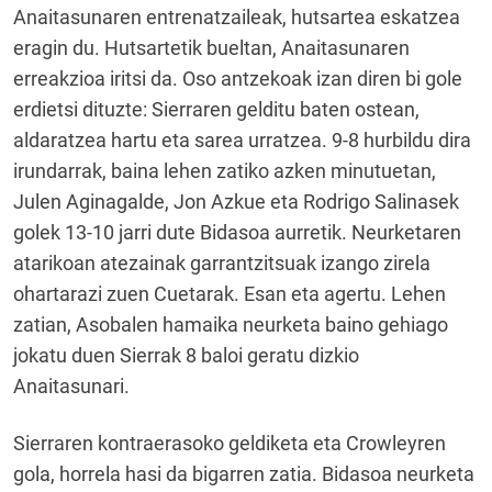
Anaitasunaren entrenatzaileak, hutsartea eskatzea
eragin du. Hutsartetik bueltan, Anaitasunaren
erreakzioa iritsi da. Oso antzekoak izan diren bi gole
erdietsi dituzte: Sierraren gelditu baten ostean,
aldaratzea hartu eta sarea urratzea. 9-8 hurbildu dira
irundarrak, baina lehen zatiko azken minutuetan,
Julen Aginagalde, Jon Azkue eta Rodrigo Salinasek
golek 13-10 jarri dute Bidasoa aurretik. Neurketaren
atarikoan atezainak garrantzitsuak izango zirela
ohartarazi zuen Cuetarak. Esan eta agertu. Lehen
zatian, Asobalen hamaika neurketa baino gehiago
jokatu duen Sierrak 8 baloi geratu dizkio
Anaitasunari.
Sierraren kontraerasoko geldiketa eta Crowleyren
gola, horrela hasi da bigarren zatia. Bidasoa neurketa