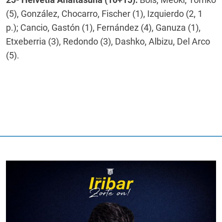
(5), González, Chocarro, Fischer (1), Izquierdo (2, 1
p.); Cancio, Gastón (1), Fernández (4), Ganuza (1),
Etxeberria (3), Redondo (3), Dashko, Albizu, Del Arco
(5).