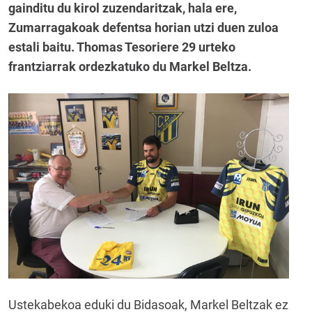
gainditu du kirol zuzendaritzak, hala ere,
Zumarragakoak defentsa horian utzi duen zuloa
estali baitu. Thomas Tesoriere 29 urteko
frantziarrak ordezkatuko du Markel Beltza.
Ustekabekoa eduki du Bidasoak, Markel Beltzak ez