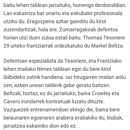
baitu lehen taldean jarraituko, hurrengo denboraldian.
Lan eskaintza bat onartu eta eskubaloi profesionala
utziko du. Eragozpena azkar gainditu du kirol
zuzendaritzak, hala ere, Zumarragakoak defentsa
horian utzi duen zuloa estali baitu. Thomas Tesoriere
29 urteko frantziarrak ordezkatuko du Markel Beltza.
Defentsan espezialista da Tesoriere, eta Frantziako
lehen mailako Nimes taldean egin du bere kirol
ibilbideko zatirik handiena. Iaz hirugarren mailan aritu
zen, azken unean talderik gabe geratu baitzen.
Beltzak, hortaz, ez du jarraituko, baina Crowley eta
Cavero irundarrek kontratuak luzatu dituzte.
Vazquezek entrenamenduei ekingo die, baina bere
belaunaren egoeraren arabera erabakiko du, klubak,
jarraitzea eskainiko dion edo ez.