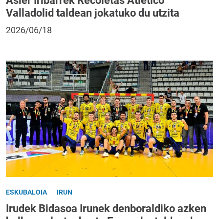
Asier Iribarrek Recoletas Atletico
Valladolid taldean jokatuko du utzita
2026/06/18
ESKUBALOIA
IRUN
Irudek Bidasoa Irunek denboraldiko azken