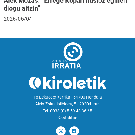
Alex Mozas: “Errege Kopari ilusioz eginen
diogu aitzin”
2026/06/04
18 Lekueder karrika - 64700 Hendaia
Aixin Zolua ibilbidea, 5 - 20304 Irun
Tel. 0033 (0) 5 59 48 36 65
Kontaktua