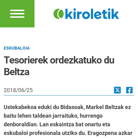
ESKUBALOIA
Tesorierek ordezkatuko du
Beltza
2018/06/25
Ustekabekoa eduki du Bidasoak, Markel Beltzak ez
baitu lehen taldean jarraituko, hurrengo
denboraldian. Lan eskaintza bat onartu eta
eskubaloi profesionala utziko du. Eragozpena azkar