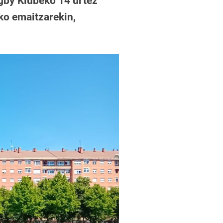
gby Klubeko 14 urtez
ko emaitzarekin,