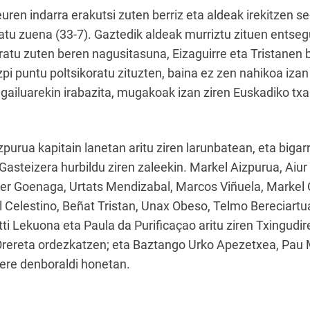
euren indarra erakutsi zuten berriz eta aldeak irekitzen s
atu zuena (33-7). Gaztedik aldeak murriztu zituen entseg
atu zuten beren nagusitasuna, Eizaguirre eta Tristanen b
zpi puntu poltsikoratu zituzten, baina ez zen nahikoa iza
gailuarekin irabazita, mugakoak izan ziren Euskadiko tx
purua kapitain lanetan aritu ziren larunbatean, eta bigar
Gasteizera hurbildu ziren zaleekin. Markel Aizpurua, Aiu
ier Goenaga, Urtats Mendizabal, Marcos Viñuela, Markel
l Celestino, Beñat Tristan, Unax Obeso, Telmo Bereciartua
tti Lekuona eta Paula da Purificaçao aritu ziren Txingudire
 Orereta ordezkatzen; eta Baztango Urko Apezetxea, Pau 
 ere denboraldi honetan.