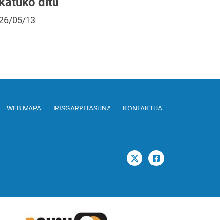
katuko ditu
26/05/13
WEB MAPA
IRISGARRITASUNA
KONTAKTUA