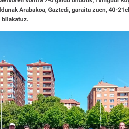
Getxoren kontra 7-0 galdu ondotik, Txingudi Ru
dunak Arabakoa, Gaztedi, garaitu zuen, 40-21e
bilakatuz.