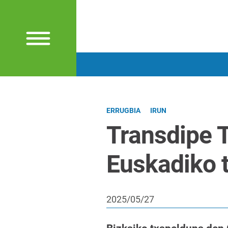
ERRUGBIA
IRUN
Transdipe T
Euskadiko 
2025/05/27