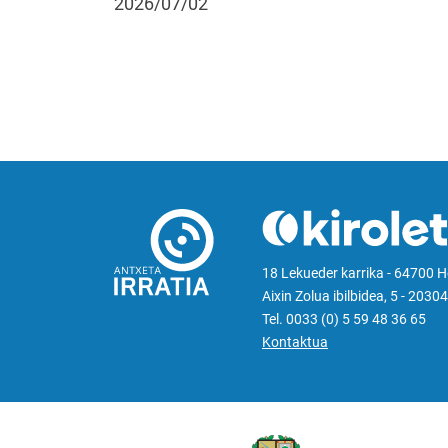
2026/07/02
18 Lekueder karrika - 64700 
Aixin Zolua ibilbidea, 5 - 20304
Tel. 0033 (0) 5 59 48 36 65
Kontaktua