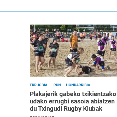
ERRUGBIA
IRUN
HONDARRIBIA
Plakajerik gabeko txikientzako
udako errugbi sasoia abiatzen
du Txingudi Rugby Klubak