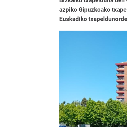
Bizkaiko txapelduna den 
azpiko Gipuzkoako txapel
Euskadiko txapeldunorde 