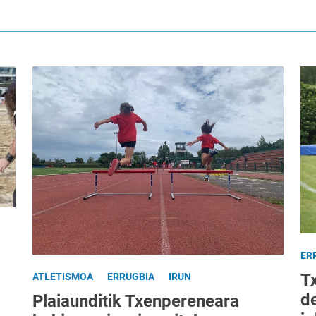
ER
T
ATLETISMOA
ERRUGBIA
IRUN
d
Plaiaunditik Txenpereneara