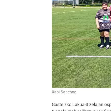
Xabi Sanchez
Gasteizko Lakua-3 zelaian os