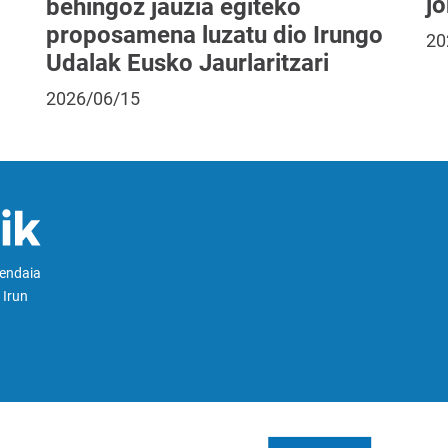
jo
behingoz jauzia egiteko
proposamena luzatu dio Irungo
20
Udalak Eusko Jaurlaritzari
2026/06/15
Hendaia
 Irun