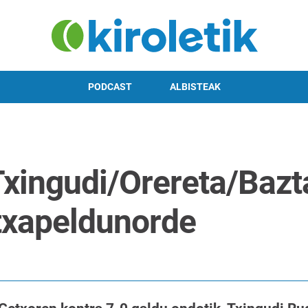
PODCAST
ALBISTEAK
xingudi/Orereta/Bazt
txapeldunorde