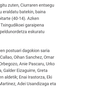
egitu zuten, Ciurraren entsegu
u eraldatu batekin, baina
itarte (40-14). Azken
n Txingudikoei garaipena
apeldunordetza eskuratu
ren postuari dagokion saria
r Callao, Oihan Sanchez, Omar
 Orbegozo, Anie Pascaru, Urko
, Galder Eizaguirre, Greta
n aldetik; Enai Irastorza, Eki
Martinez, Adei Usandizaga eta