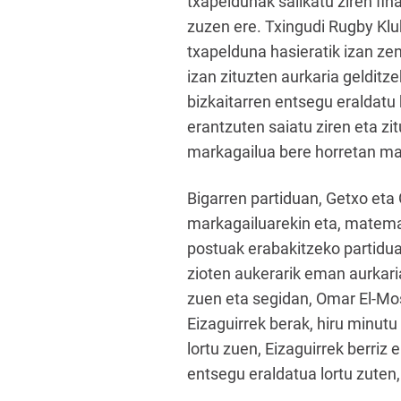
txapeldunak sailkatu ziren fin
zuzen ere. Txingudi Rugby Klu
txapelduna hasieratik izan ze
izan zituzten aurkaria gelditz
bizkaitarren entsegu eraldatu 
erantzuten saiatu ziren eta z
markagailua bere horretan ma
Bigarren partiduan, Getxo eta 
markagailuarekin eta, matemat
postuak erabakitzeko partidua
zioten aukerarik eman aurkaria
zuen eta segidan, Omar El-Mos
Eizaguirrek berak, hiru minut
lortu zuen, Eizaguirrek berriz
entsegu eraldatua lortu zuten,