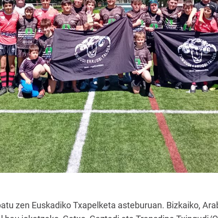
patu zen Euskadiko Txapelketa asteburuan. Bizkaiko, Ar