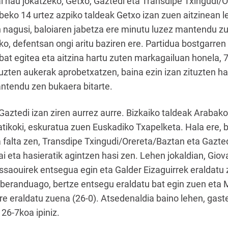
al hau jokatzeko, Getxo, Gaztedi eta Transdipe Txingudi/
beko 14 urtez azpiko taldeak Getxo izan zuen aitzinean l
n nagusi, baloiaren jabetza ere minutu luzez mantendu 
eko, defentsan ongi aritu baziren ere. Partidua bostgarre
bat egitea eta aitzina hartu zuten markagailuan honela, 7
ituzten aukerak aprobetxatzen, baina ezin izan zituzten 
ntendu zen bukaera bitarte.
Gaztedi izan ziren aurrez aurre. Bizkaiko taldeak Arabak
ikoki, eskuratua zuen Euskadiko Txapelketa. Hala ere, b
 falta zen, Transdipe Txingudi/Orereta/Baztan eta Gazt
i eta hasieratik agintzen hasi zen. Lehen jokaldian, Giov
saouirek entsegua egin eta Galder Eizaguirrek eraldatu 
u beranduago, bertze entsegu eraldatu bat egin zuen eta
 ere eraldatu zuena (26-0). Atsedenaldia baino lehen, gast
 26-7koa ipiniz.