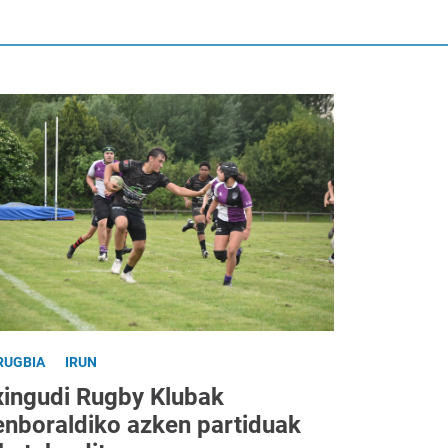
RUGBIA
IRUN
xingudi Rugby Klubak
enboraldiko azken partiduak