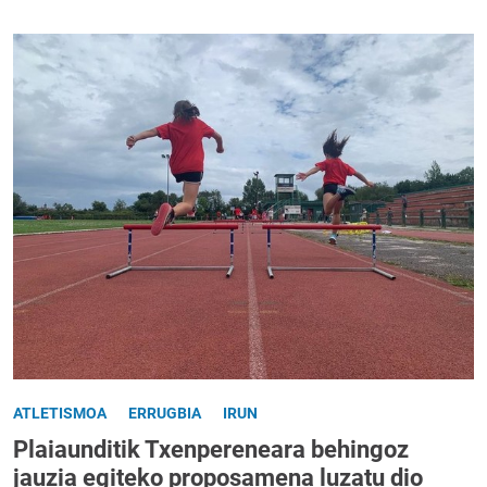
ATLETISMOA
ERRUGBIA
IRUN
Plaiaunditik Txenpereneara behingoz
jauzia egiteko proposamena luzatu dio