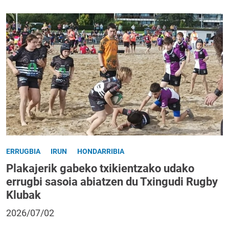
ERRUGBIA
IRUN
HONDARRIBIA
Plakajerik gabeko txikientzako udako
errugbi sasoia abiatzen du Txingudi Rugby
Klubak
2026/07/02