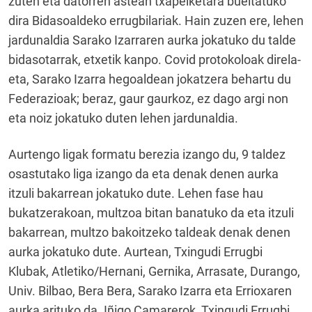
zuten eta datorren astean txapelketara bueltatuko
dira Bidasoaldeko errugbilariak. Hain zuzen ere, lehen
jardunaldia Sarako Izarraren aurka jokatuko du talde
bidasotarrak, etxetik kanpo. Covid protokoloak direla-
eta, Sarako Izarra hegoaldean jokatzera behartu du
Federazioak; beraz, gaur gaurkoz, ez dago argi non
eta noiz jokatuko duten lehen jardunaldia.
Aurtengo ligak formatu berezia izango du, 9 taldez
osastutako liga izango da eta denak denen aurka
itzuli bakarrean jokatuko dute. Lehen fase hau
bukatzerakoan, multzoa bitan banatuko da eta itzuli
bakarrean, multzo bakoitzeko taldeak denak denen
aurka jokatuko dute. Aurtean, Txingudi Errugbi
Klubak, Atletiko/Hernani, Gernika, Arrasate, Durango,
Univ. Bilbao, Bera Bera, Sarako Izarra eta Errioxaren
aurka arituko da. Iñigo Camarerok, Txingudi Errugbi