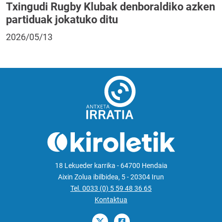
Txingudi Rugby Klubak denboraldiko azken
partiduak jokatuko ditu
2026/05/13
18 Lekueder karrika - 64700 Hendaia
Aixin Zolua ibilbidea, 5 - 20304 Irun
Tel. 0033 (0) 5 59 48 36 65
Kontaktua