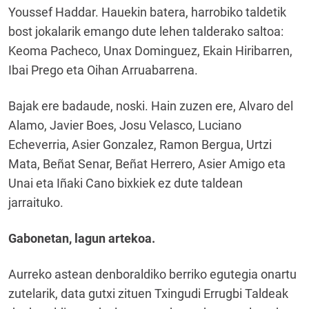
Youssef Haddar. Hauekin batera, harrobiko taldetik
bost jokalarik emango dute lehen talderako saltoa:
Keoma Pacheco, Unax Dominguez, Ekain Hiribarren,
Ibai Prego eta Oihan Arruabarrena.
Bajak ere badaude, noski. Hain zuzen ere, Alvaro del
Alamo, Javier Boes, Josu Velasco, Luciano
Echeverria, Asier Gonzalez, Ramon Bergua, Urtzi
Mata, Beñat Senar, Beñat Herrero, Asier Amigo eta
Unai eta Iñaki Cano bixkiek ez dute taldean
jarraituko.
Gabonetan, lagun artekoa.
Aurreko astean denboraldiko berriko egutegia onartu
zutelarik, data gutxi zituen Txingudi Errugbi Taldeak