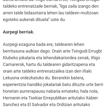
taldeko entrenatzaile berriak, “liga zaila izango den
arren talde bidasotarra lehen lau taldeen multzoan
egoteko aukerak dituela” uste du.
Aurpegi berriak.
Aurpegi ezaguna bada ere, taldearen lehen
berritasuna aulkian dago. Orain arte Txingudi Errugbi
Klubeko jokalaria eta lehendakariordea zenak, Iñigo
Camarerok, hartu du taldearen gidaritzapena eta
orain arte taldeko entrenatzailea izan den Iñaki
Lekuona ordezkatuko du. Berarekin batera,
esperientzia handiko jokalariak batu dituzte urte berri
honetan aurrerapausu nabaria emateko; hala nola,
Hernanin eta Txekiar Errepublikan aritutako Xabier
Sanchez eta El Salvador eta Ordizian aritutako