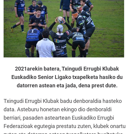
2021arekin batera, Txingudi Errugbi Klubak
Euskadiko Senior Ligako txapelketa hasiko du
datorren astean eta jada, dena prest dute.
Txingudi Errugbi Klubak badu denboraldia hasteko
data. Asteburu honetan ekingo dio denboraldi
berriari, pasaden asteartean Euskadiko Errugbi
Federazioak egutegia prestatu zuten, klubek onartu