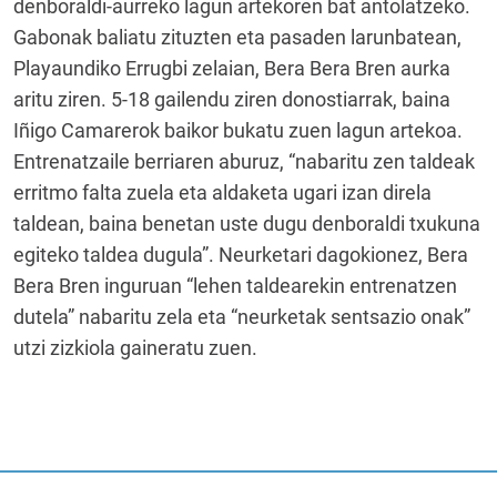
denboraldi-aurreko lagun artekoren bat antolatzeko.
Gabonak baliatu zituzten eta pasaden larunbatean,
Playaundiko Errugbi zelaian, Bera Bera Bren aurka
aritu ziren. 5-18 gailendu ziren donostiarrak, baina
Iñigo Camarerok baikor bukatu zuen lagun artekoa.
Entrenatzaile berriaren aburuz, “nabaritu zen taldeak
erritmo falta zuela eta aldaketa ugari izan direla
taldean, baina benetan uste dugu denboraldi txukuna
egiteko taldea dugula”. Neurketari dagokionez, Bera
Bera Bren inguruan “lehen taldearekin entrenatzen
dutela” nabaritu zela eta “neurketak sentsazio onak”
utzi zizkiola gaineratu zuen.