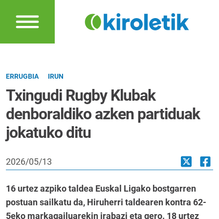
ERRUGBIA
IRUN
Txingudi Rugby Klubak
denboraldiko azken partiduak
jokatuko ditu
2026/05/13
16 urtez azpiko taldea Euskal Ligako bostgarren
postuan sailkatu da, Hiruherri taldearen kontra 62-
5eko markagailuarekin irabazi eta gero. 18 urtez