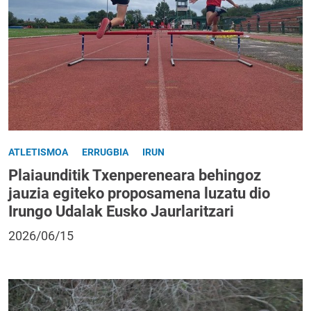
ATLETISMOA
ERRUGBIA
IRUN
Plaiaunditik Txenpereneara behingoz
jauzia egiteko proposamena luzatu dio
Irungo Udalak Eusko Jaurlaritzari
2026/06/15