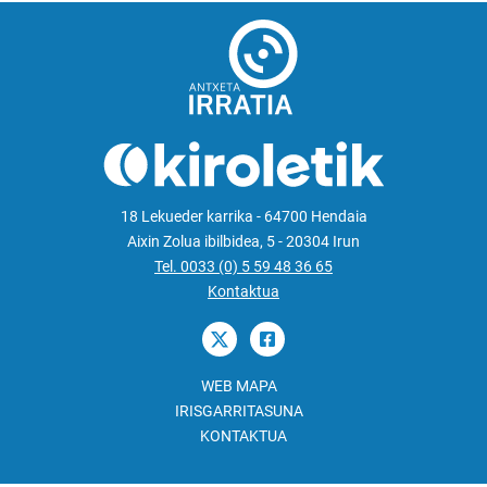
18 Lekueder karrika - 64700 Hendaia
Aixin Zolua ibilbidea, 5 - 20304 Irun
Tel. 0033 (0) 5 59 48 36 65
Kontaktua
WEB MAPA
IRISGARRITASUNA
KONTAKTUA