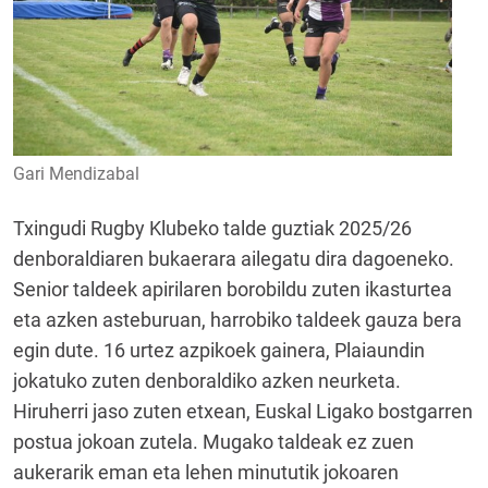
Gari Mendizabal
Txingudi Rugby Klubeko talde guztiak 2025/26
denboraldiaren bukaerara ailegatu dira dagoeneko.
Senior taldeek apirilaren borobildu zuten ikasturtea
eta azken asteburuan, harrobiko taldeek gauza bera
egin dute. 16 urtez azpikoek gainera, Plaiaundin
jokatuko zuten denboraldiko azken neurketa.
Hiruherri jaso zuten etxean, Euskal Ligako bostgarren
postua jokoan zutela. Mugako taldeak ez zuen
aukerarik eman eta lehen minututik jokoaren