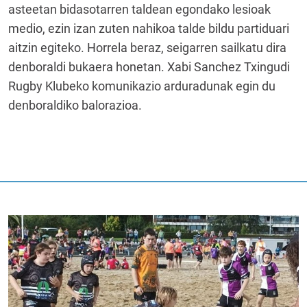
asteetan bidasotarren taldean egondako lesioak
medio, ezin izan zuten nahikoa talde bildu partiduari
aitzin egiteko. Horrela beraz, seigarren sailkatu dira
denboraldi bukaera honetan. Xabi Sanchez Txingudi
Rugby Klubeko komunikazio arduradunak egin du
denboraldiko balorazioa.