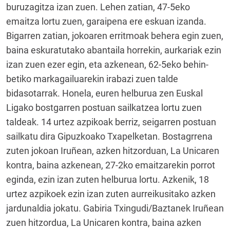
buruzagitza izan zuen. Lehen zatian, 47-5eko
emaitza lortu zuen, garaipena ere eskuan izanda.
Bigarren zatian, jokoaren erritmoak behera egin zuen,
baina eskuratutako abantaila horrekin, aurkariak ezin
izan zuen ezer egin, eta azkenean, 62-5eko behin-
betiko markagailuarekin irabazi zuen talde
bidasotarrak. Honela, euren helburua zen Euskal
Ligako bostgarren postuan sailkatzea lortu zuen
taldeak. 14 urtez azpikoak berriz, seigarren postuan
sailkatu dira Gipuzkoako Txapelketan. Bostagrrena
zuten jokoan Iruñean, azken hitzorduan, La Unicaren
kontra, baina azkenean, 27-2ko emaitzarekin porrot
eginda, ezin izan zuten helburua lortu. Azkenik, 18
urtez azpikoek ezin izan zuten aurreikusitako azken
jardunaldia jokatu. Gabiria Txingudi/Baztanek Iruñean
zuen hitzordua, La Unicaren kontra, baina azken