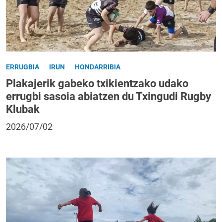
ERRUGBIA
IRUN
HONDARRIBIA
Plakajerik gabeko txikientzako udako
errugbi sasoia abiatzen du Txingudi Rugby
Klubak
2026/07/02