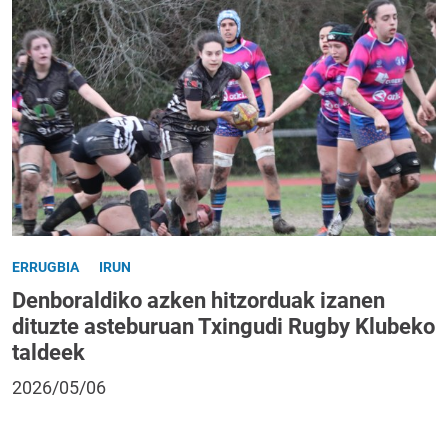
ERRUGBIA
IRUN
Denboraldiko azken hitzorduak izanen
dituzte asteburuan Txingudi Rugby Klubeko
taldeek
2026/05/06