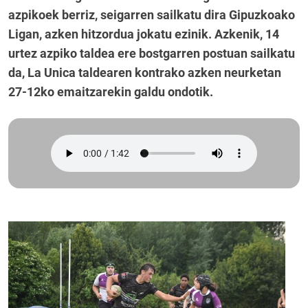
azpikoek berriz, seigarren sailkatu dira Gipuzkoako
Ligan, azken hitzordua jokatu ezinik. Azkenik, 14
urtez azpiko taldea ere bostgarren postuan sailkatu
da, La Unica taldearen kontrako azken neurketan
27-12ko emaitzarekin galdu ondotik.