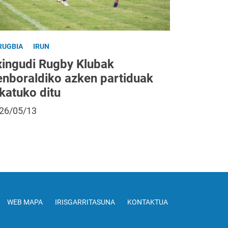
RUGBIA
IRUN
xingudi Rugby Klubak
enboraldiko azken partiduak
katuko ditu
26/05/13
WEB MAPA
IRISGARRITASUNA
KONTAKTUA