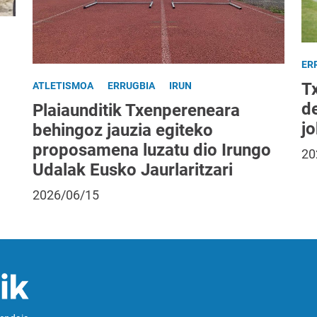
ER
T
ATLETISMOA
ERRUGBIA
IRUN
d
Plaiaunditik Txenpereneara
jo
behingoz jauzia egiteko
proposamena luzatu dio Irungo
20
Udalak Eusko Jaurlaritzari
2026/06/15