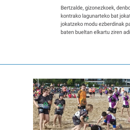
Bertzalde, gizonezkoek, denbor
kontrako lagunarteko bat joka
jokatzeko modu ezberdinak pa
baten bueltan elkartu ziren a