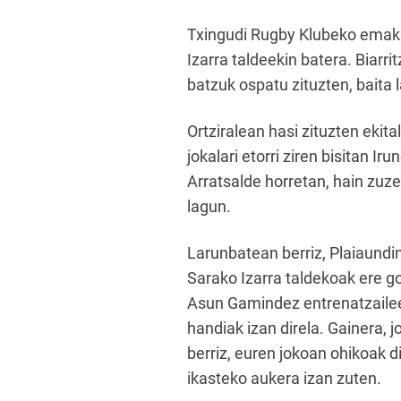
Txingudi Rugby Klubeko emaku
Izarra taldeekin batera. Biarr
batzuk ospatu zituzten, baita 
Ortziralean hasi zituzten ekit
jokalari etorri ziren bisitan 
Arratsalde horretan, hain zuzen
lagun.
Larunbatean berriz, Plaiaund
Sarako Izarra taldekoak ere go
Asun Gamindez entrenatzaileek
handiak izan direla. Gainera, j
berriz, euren jokoan ohikoak d
ikasteko aukera izan zuten.