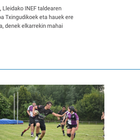
k, Lleidako INEF taldearen
ioa Txingudikoek eta hauek ere
, denek elkarrekin mahai