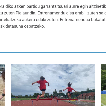
aldiko azken partidu garrantzitsuari aurre egin aitzineti
tu zuten Plaiaundin. Entrenamendu gisa erabili zuten sa
rtekatzeko aukera eduki zuten. Entrenamendua bukatuta
diskidetasuna ospatzeko.