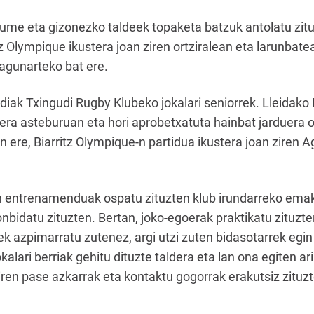
me eta gizonezko taldeek topaketa batzuk antolatu zitu
itz Olympique ikustera joan ziren ortziralean eta larunba
lagunarteko bat ere.
aldiak Txingudi Rugby Klubeko jokalari seniorrek. Lleidak
Irunera asteburuan eta hori aprobetxatuta hainbat jarduera
 ere, Biarritz Olympique-n partidua ikustera joan ziren Ag
in entrenamenduak ospatu zituzten klub irundarreko ema
nbidatu zituzten. Bertan, joko-egoerak praktikatu zituzt
 azpimarratu zutenez, argi utzi zuten bidasotarrek egin
okalari berriak gehitu dituzte taldera eta lan ona egiten ar
iren pase azkarrak eta kontaktu gogorrak erakutsiz zituz