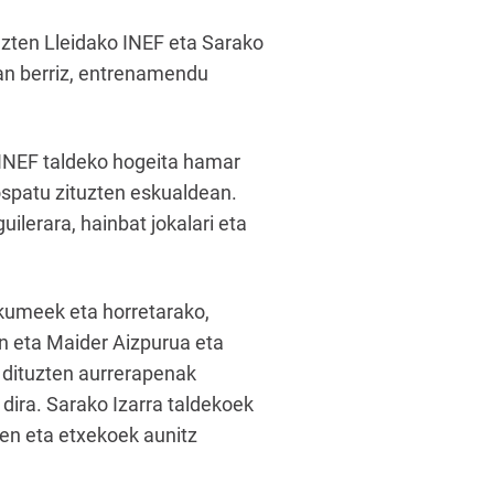
zten Lleidako INEF eta Sarako
tean berriz, entrenamendu
o INEF taldeko hogeita hamar
 ospatu zituzten eskualdean.
uilerara, hainbat jokalari eta
kumeek eta horretarako,
en eta Maider Aizpurua eta
 dituzten aurrerapenak
i dira. Sarako Izarra taldekoek
ten eta etxekoek aunitz