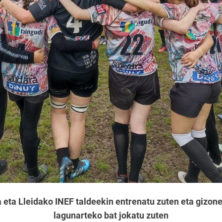
eta Lleidako INEF taldeekin entrenatu zuten eta gizon
lagunarteko bat jokatu zuten