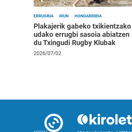
ERRUGBIA
IRUN
HONDARRIBIA
Plakajerik gabeko txikientzako
udako errugbi sasoia abiatzen
du Txingudi Rugby Klubak
2026/07/02