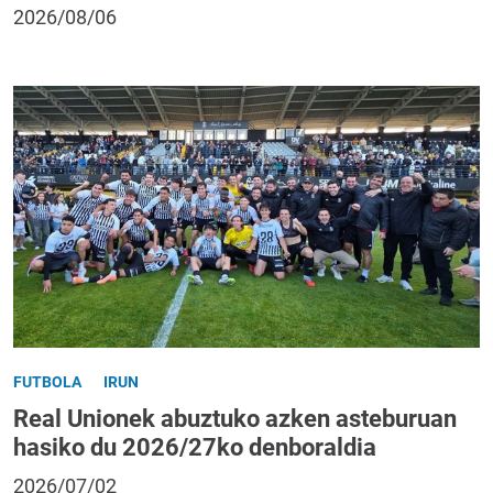
2026/08/06
FUTBOLA
IRUN
Real Unionek abuztuko azken asteburuan
hasiko du 2026/27ko denboraldia
2026/07/02