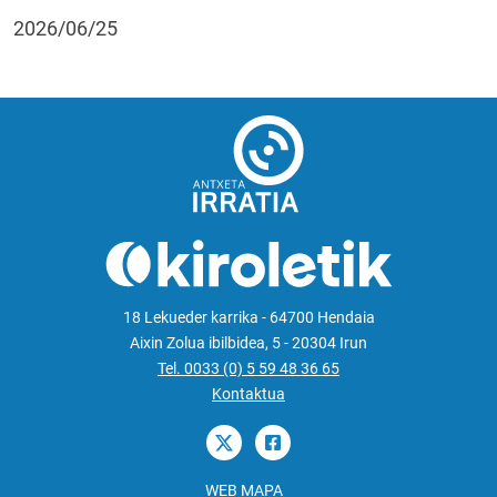
2026/06/25
18 Lekueder karrika - 64700 Hendaia
Aixin Zolua ibilbidea, 5 - 20304 Irun
Tel. 0033 (0) 5 59 48 36 65
Kontaktua
WEB MAPA