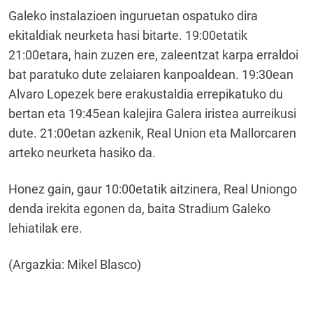
Galeko instalazioen inguruetan ospatuko dira
ekitaldiak neurketa hasi bitarte. 19:00etatik
21:00etara, hain zuzen ere, zaleentzat karpa erraldoi
bat paratuko dute zelaiaren kanpoaldean. 19:30ean
Alvaro Lopezek bere erakustaldia errepikatuko du
bertan eta 19:45ean kalejira Galera iristea aurreikusi
dute. 21:00etan azkenik, Real Union eta Mallorcaren
arteko neurketa hasiko da.
Honez gain, gaur 10:00etatik aitzinera, Real Uniongo
denda irekita egonen da, baita Stradium Galeko
lehiatilak ere.
(Argazkia: Mikel Blasco)