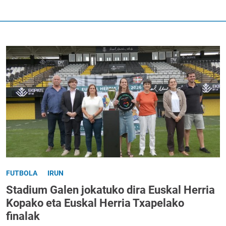
FUTBOLA
IRUN
Stadium Galen jokatuko dira Euskal Herria
Kopako eta Euskal Herria Txapelako
finalak