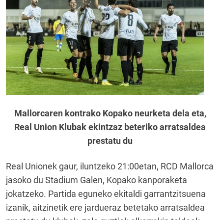
Mallorcaren kontrako Kopako neurketa dela eta,
Real Union Klubak ekintzaz beteriko arratsaldea
prestatu du
Real Unionek gaur, iluntzeko 21:00etan, RCD Mallorca
jasoko du Stadium Galen, Kopako kanporaketa
jokatzeko. Partida eguneko ekitaldi garrantzitsuena
izanik, aitzinetik ere jardueraz betetako arratsaldea