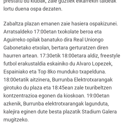
prestatu du klubak, zale guztiek elkarrekin taldeak
lortu duena ospa dezaten.
Zabaltza plazan emanen zaie hasiera ospakizunei.
Arratsaldeko 17:00etan txokolate beroa eta
Aguirreko opilak banatuko dira Real Uniongo
Gabonetako etxolan, bertara gerturatzen diren
haurren artean. 17:30etik 18:00etara aldiz, freestyle
futbol erakustaldia eskainiko du Alvaro Lopezek,
Espainiako eta Top 8ko munduko txapelduna.
18:00etatik aitzinera, Burrunba Elektrotxarangak
girotuko du plaza eta 18:45ean zale txuribeltzen
kontzentrazioa egonen da kioskoan. 19:00etan
azkenik, Burrunba elektrotxarangak lagunduta,
kalejira eginen dute besta plazatik Stadium Galera
mugitzeko.