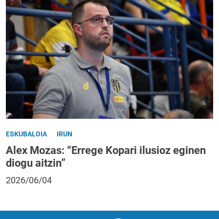
ESKUBALOIA
IRUN
Alex Mozas: “Errege Kopari ilusioz eginen
diogu aitzin”
2026/06/04