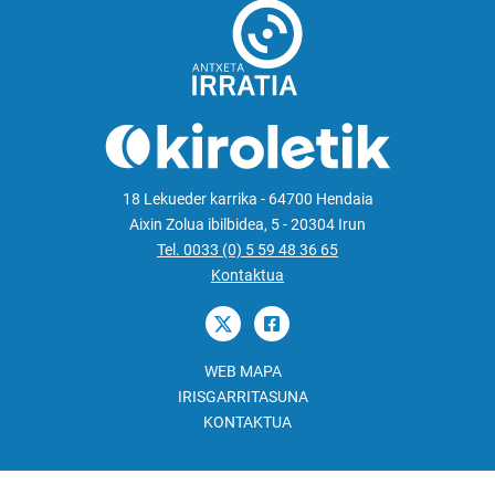
18 Lekueder karrika - 64700 Hendaia
Aixin Zolua ibilbidea, 5 - 20304 Irun
Tel. 0033 (0) 5 59 48 36 65
Kontaktua
WEB MAPA
IRISGARRITASUNA
KONTAKTUA