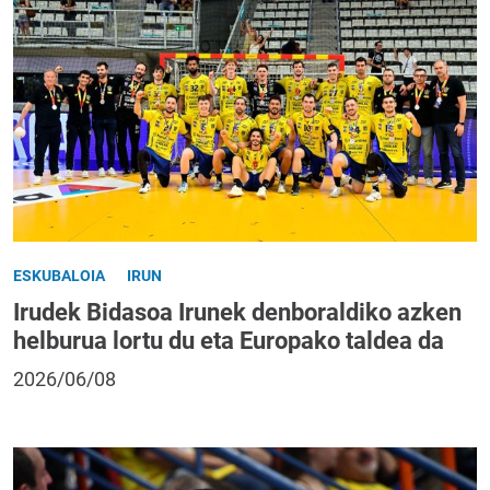
ESKUBALOIA
IRUN
Irudek Bidasoa Irunek denboraldiko azken
helburua lortu du eta Europako taldea da
2026/06/08