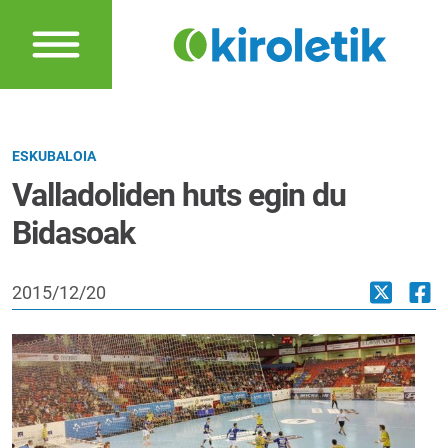
ESKUBALOIA
Valladoliden huts egin du
Bidasoak
2015/12/20