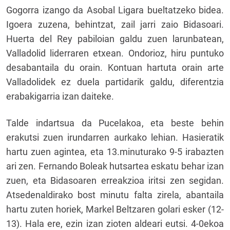
Gogorra izango da Asobal Ligara bueltatzeko bidea.
Igoera zuzena, behintzat, zail jarri zaio Bidasoari.
Huerta del Rey pabiloian galdu zuen larunbatean,
Valladolid liderraren etxean. Ondorioz, hiru puntuko
desabantaila du orain. Kontuan hartuta orain arte
Valladolidek ez duela partidarik galdu, diferentzia
erabakigarria izan daiteke.
Talde indartsua da Pucelakoa, eta beste behin
erakutsi zuen irundarren aurkako lehian. Hasieratik
hartu zuen agintea, eta 13.minuturako 9-5 irabazten
ari zen. Fernando Boleak hutsartea eskatu behar izan
zuen, eta Bidasoaren erreakzioa iritsi zen segidan.
Atsedenaldirako bost minutu falta zirela, abantaila
hartu zuten horiek, Markel Beltzaren golari esker (12-
13). Hala ere, ezin izan zioten aldeari eutsi. 4-0ekoa