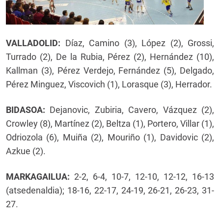
VALLADOLID:
Díaz, Camino (3), López (2), Grossi,
Turrado (2), De la Rubia, Pérez (2), Hernández (10),
Kallman (3), Pérez Verdejo, Fernández (5), Delgado,
Pérez Minguez, Viscovich (1), Lorasque (3), Herrador.
B
IDASOA:
Dejanovic, Zubiria, Cavero, Vázquez (2),
Crowley (8), Martínez (2), Beltza (1), Portero, Villar (1),
Odriozola (6), Muiña (2), Mouriño (1), Davidovic (2),
Azkue (2).
MARKAGAILUA
:
2-2, 6-4, 10-7, 12-10, 12-12, 16-13
(atsedenaldia); 18-16, 22-17, 24-19, 26-21, 26-23, 31-
27.