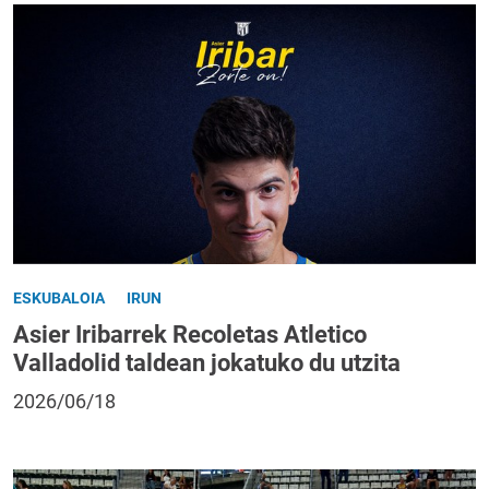
ESKUBALOIA
IRUN
Asier Iribarrek Recoletas Atletico
Valladolid taldean jokatuko du utzita
2026/06/18