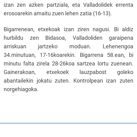
izan zen azken partziala, eta Valladolidek errenta
erosoarekin amaitu zuen lehen zatia (16-13).
Bigarrenean, etxekoak izan ziren nagusi. Bi aldiz
hurbildu zen Bidasoa, Valladoliden garaipena
arriskuan jartzeko moduan. Lehenengoa
34.minutuan, 17-16koarekin. Bigarrena 58.ean, bi
minutu falta zirela 28-26koa sartzea lortu zuenean.
Gainerakoan, etxekoek lauzpabost goleko
abantailekin jokatu zuten. Kontrolpean izan zuten
norgehiagoka.