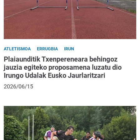
ATLETISMOA
ERRUGBIA
IRUN
Plaiaunditik Txenpereneara behingoz
jauzia egiteko proposamena luzatu dio
Irungo Udalak Eusko Jaurlaritzari
2026/06/15