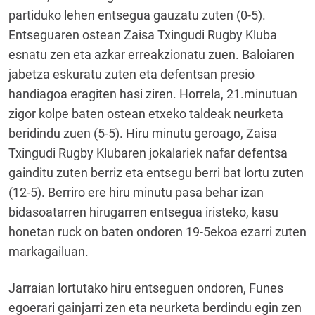
partiduko lehen entsegua gauzatu zuten (0-5).
Entseguaren ostean Zaisa Txingudi Rugby Kluba
esnatu zen eta azkar erreakzionatu zuen. Baloiaren
jabetza eskuratu zuten eta defentsan presio
handiagoa eragiten hasi ziren. Horrela, 21.minutuan
zigor kolpe baten ostean etxeko taldeak neurketa
beridindu zuen (5-5). Hiru minutu geroago, Zaisa
Txingudi Rugby Klubaren jokalariek nafar defentsa
gainditu zuten berriz eta entsegu berri bat lortu zuten
(12-5). Berriro ere hiru minutu pasa behar izan
bidasoatarren hirugarren entsegua iristeko, kasu
honetan ruck on baten ondoren 19-5ekoa ezarri zuten
markagailuan.
Jarraian lortutako hiru entseguen ondoren, Funes
egoerari gainjarri zen eta neurketa berdindu egin zen