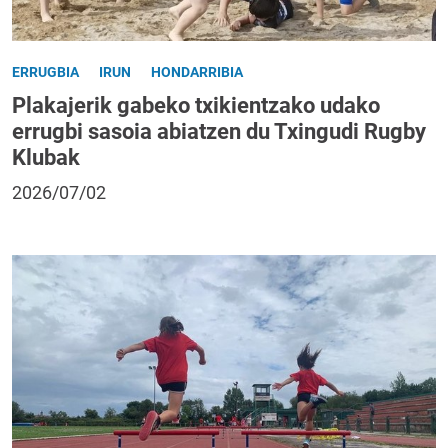
ERRUGBIA
IRUN
HONDARRIBIA
Plakajerik gabeko txikientzako udako
errugbi sasoia abiatzen du Txingudi Rugby
Klubak
2026/07/02