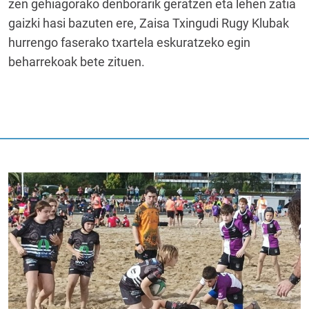
zen gehiagorako denborarik geratzen eta lehen zatia
gaizki hasi bazuten ere, Zaisa Txingudi Rugy Klubak
hurrengo faserako txartela eskuratzeko egin
beharrekoak bete zituen.