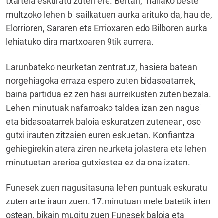
txartela eskuratu zuten ere. Bertan, mailako beste
multzoko lehen bi sailkatuen aurka arituko da, hau de,
Elorrioren, Sararen eta Errioxaren edo Bilboren aurka
lehiatuko dira martxoaren 9tik aurrera.
Larunbateko neurketan zentratuz, hasiera batean
norgehiagoka erraza espero zuten bidasoatarrek,
baina partidua ez zen hasi aurreikusten zuten bezala.
Lehen minutuak nafarroako taldea izan zen nagusi
eta bidasoatarrek baloia eskuratzen zutenean, oso
gutxi irauten zitzaien euren eskuetan. Konfiantza
gehiegirekin atera ziren neurketa jolastera eta lehen
minutuetan arerioa gutxiestea ez da ona izaten.
Funesek zuen nagusitasuna lehen puntuak eskuratu
zuten arte iraun zuen. 17.minutuan mele batetik irten
ostean, bikain mugitu zuen Funesek baloia eta