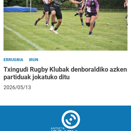
ERRUGBIA
IRUN
Txingudi Rugby Klubak denboraldiko azken
partiduak jokatuko ditu
2026/05/13