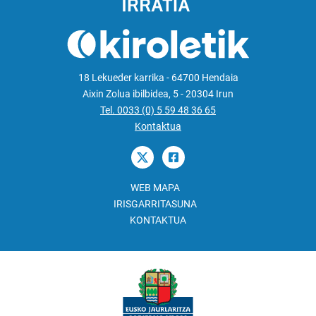
18 Lekueder karrika - 64700 Hendaia
Aixin Zolua ibilbidea, 5 - 20304 Irun
Tel. 0033 (0) 5 59 48 36 65
Kontaktua
WEB MAPA
IRISGARRITASUNA
KONTAKTUA