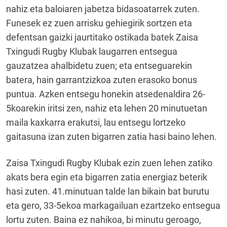
nahiz eta baloiaren jabetza bidasoatarrek zuten.
Funesek ez zuen arrisku gehiegirik sortzen eta
defentsan gaizki jaurtitako ostikada batek Zaisa
Txingudi Rugby Klubak laugarren entsegua
gauzatzea ahalbidetu zuen; eta entseguarekin
batera, hain garrantzizkoa zuten erasoko bonus
puntua. Azken entsegu honekin atsedenaldira 26-
5koarekin iritsi zen, nahiz eta lehen 20 minutuetan
maila kaxkarra erakutsi, lau entsegu lortzeko
gaitasuna izan zuten bigarren zatia hasi baino lehen.
Zaisa Txingudi Rugby Klubak ezin zuen lehen zatiko
akats bera egin eta bigarren zatia energiaz beterik
hasi zuten. 41.minutuan talde lan bikain bat burutu
eta gero, 33-5ekoa markagailuan ezartzeko entsegua
lortu zuten. Baina ez nahikoa, bi minutu geroago,