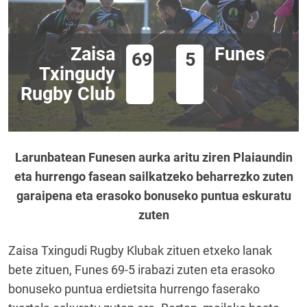
Zaisa
Funes
69
5
Txingudy
Rugby Club
Larunbatean Funesen aurka aritu ziren Plaiaundin
eta hurrengo fasean sailkatzeko beharrezko zuten
garaipena eta erasoko bonuseko puntua eskuratu
zuten
Zaisa Txingudi Rugby Klubak zituen etxeko lanak
bete zituen, Funes 69-5 irabazi zuten eta erasoko
bonuseko puntua erdietsita hurrengo faserako