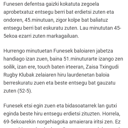
Funesen defentsa gaizki kokatuta zegoela
aprobetxatuz entsegu berri bat erdietsi zuten eta
ondoren, 45.minutuan, zigor kolpe bat baliatuz
entsegu berri bat eskuratu zuten. Lau minututan 45-
5ekoa ezarri zuten markagailuan.
Hurrengo minutuetan Funesek baloiaren jabetza
handiago izan zuen, baina 51.minuturarte izango zen
soilik, izan ere, touch baten irteeran, Zaisa Txingudi
Rugby Klubak zelaiaren hiru laurdenetan baloia
berreskuratu zuen eta beste entsegu bat gauzatu
zuten (52-5).
Funesek etsi egin zuen eta bidasoatarrek lan gutxi
eginda beste hiru entsegu erdietsi zituzten. Horrela,
69-5ekoarekin norgehiagoka amaierara iritsi zen. Ez